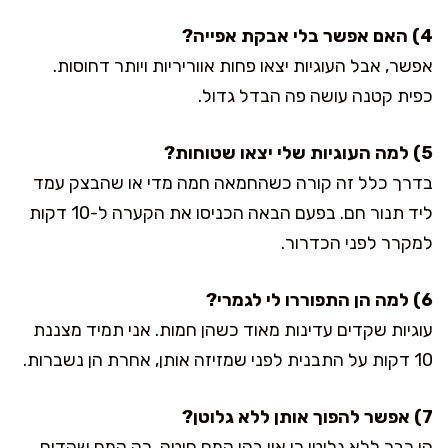
4) האם אפשר בלי אבקת אפייה?
אפשר, אבל העוגיות יצאו פחות אווריריות ויותר דחוסות.
כפית קטנה עושה פה הבדל גדול.
5) למה העוגיות שלי יצאו שטוחות?
בדרך כלל זה קורה כשהחמאה חמה מדי או שהבצק עמד
ליד תנור חם. בפעם הבאה הכניסו את הקערה ל-10 דקות
למקרר לפני הכדרור.
6) למה הן התפוררו לי לגמרי?
עוגיות שקדים עדינות מאוד כשהן חמות. אני תמיד מצננת
10 דקות על התבנית לפני שמזיזה אותן, אחרת הן נשברות.
7) אפשר להפוך אותן ללא גלוטן?
הן כבר ללא גלוטן כי אין בהן קמח חיטה, רק קמח שקדים.