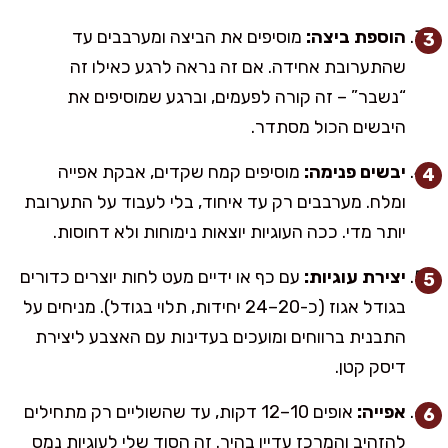
הוספת ביצה:
מוסיפים את הביצה ומערבבים עד
שהתערובת אחידה. אם זה נראה לרגע כאילו זה
“נשבר” – זה קורה לפעמים, וברגע שמוסיפים את
היבשים הכול מסתדר.
יבשים פנימה:
מוסיפים קמח שקדים, אבקת אפייה
ומלח. מערבבים רק עד איחוד, בלי לעבוד על התערובת
יותר מדי. ככה העוגיות יוצאות נימוחות ולא דחוסות.
יצירת עוגיות:
עם כף או ידיים מעט לחות יוצרים כדורים
בגודל אגוז (כ-20–24 יחידות, תלוי בגודל). מניחים על
התבנית ברווחים ומועכים בעדינות עם האצבע ליצירת
דיסק קטן.
אפייה:
אופים 10–12 דקות, עד שהשוליים רק מתחילים
להזהיב והמרכז עדיין בהיר. זה הסוד שלי לעוגיות נמס