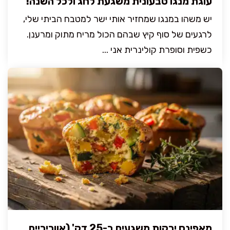
עוגת מנגו טבעונית משגעת לחג ולכל השנה!
יש משהו במנגו שמחזיר אותי ישר למטבח הביתי שלי,
לרגעים של סוף קיץ שבהם הכול מריח מתוק ומרענן.
כשפית וסופרת קולינרית אני ...
מאפינס ירקות משגעים ב-25 דק' (אווריריים