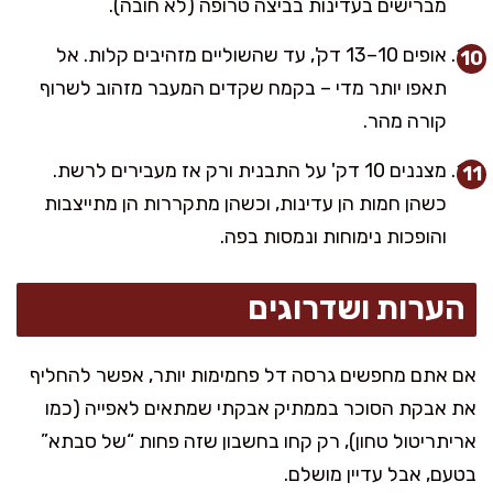
מברישים בעדינות בביצה טרופה (לא חובה).
אופים 10–13 דק', עד שהשוליים מזהיבים קלות. אל
תאפו יותר מדי – בקמח שקדים המעבר מזהוב לשרוף
קורה מהר.
מצננים 10 דק' על התבנית ורק אז מעבירים לרשת.
כשהן חמות הן עדינות, וכשהן מתקררות הן מתייצבות
והופכות נימוחות ונמסות בפה.
הערות ושדרוגים
אם אתם מחפשים גרסה דל פחמימות יותר, אפשר להחליף
את אבקת הסוכר בממתיק אבקתי שמתאים לאפייה (כמו
אריתריטול טחון), רק קחו בחשבון שזה פחות “של סבתא”
בטעם, אבל עדיין מושלם.