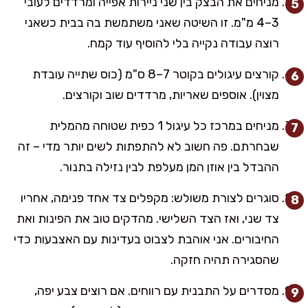
מניחים את הבצק בין שני ניירות אפייה ומרדדים לעובי
3–4 מ"מ. זו השיטה שאני משתמשת בה בבית כשאני
רוצה עבודה נקייה בלי להוסיף עוד קמח.
קורצים עיגולים בקוטר 7–8 ס"מ (כוס שתייה עובדת
מצוין). אוספים שאריות, מרדדים שוב וקורצים.
מניחים במרכז כל עיגול 1 כפית שטוחה מהמלית
שבחרתם. פה חשוב לא להתפתות לשים יותר מדי – זה
ההבדל בין אוזן המן מעלפת לבין נזילה בתנור.
סוגרים לצורת משולש: מקפלים צד אחד פנימה, אחריו
צד שני, ואז הצד השלישי. מהדקים טוב את הפינות ואת
החיבורים. אני אוהבת לצבוט בעדינות עם האצבעות כדי
שהסגירה תהיה חזקה.
מסדרים על התבנית עם רווחים. אם רוצים צבע יפה,