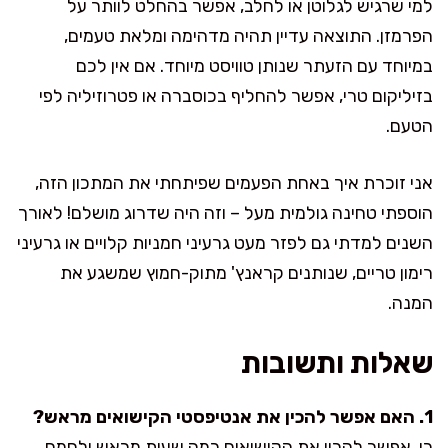
למי שרגיש לגלוטן או לחלב, אפשר בהחלט לוותר על
הפרמזן. התוצאה עדיין תהיה מדהימה ומלאת טעמים,
במיוחד עם הזעתר שנותן טוויסט מיוחד. אם אין לכם
בזיליקום טרי, אפשר להחליף בכוסברה או פטרוזיליה לפי
הטעם.
אני זוכרת איך באחת הפעמים שפיתחתי את המתכון הזה,
הוספתי טחינה גולמית מעל – וזה היה שדרוג מושלם! לאורך
השנים למדתי גם לפזר מעט גרעיני חמניות קלויים או גרעיני
רימון טריים, שנותנים קראנץ' מתוק-חמוץ שמשגע את
המנה.
שאלות ותשובות
1. האם אפשר להכין את אנטיפסטי הקישואים מראש?
כן. אפשר להכין את הקישואים כמה שעות מראש ולחמם