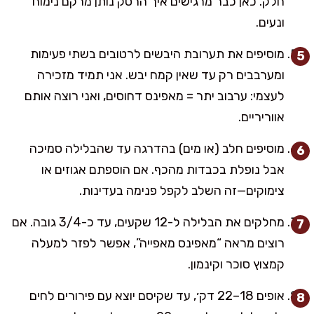
חלק. כאן כבר מרגישים איך הרסק נותן מרקם נימוח
ונעים.
מוסיפים את תערובת היבשים לרטובים בשתי פעימות
ומערבבים רק עד שאין קמח יבש. אני תמיד מזכירה
לעצמי: ערבוב יתר = מאפינס דחוסים, ואני רוצה אותם
אווריריים.
מוסיפים חלב (או מים) בהדרגה עד שהבלילה סמיכה
אבל נופלת בכבדות מהכף. אם הוספתם אגוזים או
צימוקים—זה השלב לקפל פנימה בעדינות.
מחלקים את הבלילה ל-12 שקעים, עד כ-3/4 גובה. אם
רוצים מראה “מאפינס מאפייה”, אפשר לפזר למעלה
קמצוץ סוכר וקינמון.
אופים 18–22 דק׳, עד שקיסם יוצא עם פירורים לחים