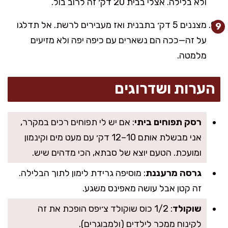
ולא בלילה. אצלי בבית 20 דק׳ זה לרוב בול.
מצננים 5 דק׳ בתבנית ואז מעבירים לרשת. אל תדלגו
על זה—ככה הם נשארים עם כיפה יפה ולא מזיעים
מלמטה.
הערות ושדרוגים
רסק תפוחים ביתי
: אם יש לי תפוחים רכים במקרר,
אני מבשלת אותם 10–12 דק׳ עם מעט מים וקינמון
ומועכת. הטעם יוצא של סבתא, הכי מדהים שיש.
גרסה מרעננת
: מוסיפה גרידת לימון לתוך הבלילה.
זה קטן אבל עושה מאפינס משגע.
שוקולד
: 1/2 כוס שוקולד צ׳יפס הופכת את זה
לקינוח ממכר לילדים (ולמבוגרים).