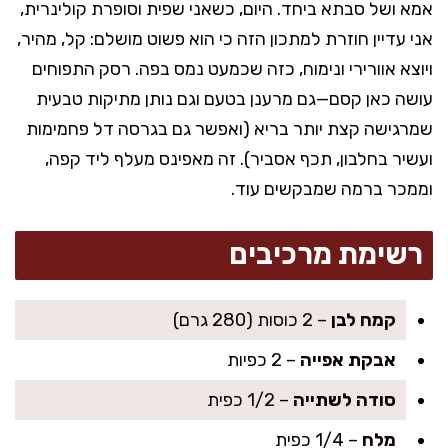
אמא ושל סבתא ביחד. היום, כשאני שפית וסופרת קולינרית,
אני עדיין חוזרת למתכון הזה כי הוא פשוט מושלם: קל, מהיר,
ויוצא אוורירי ונימוח, כזה שכמעט נמס בפה. רסק התפוחים
עושה כאן קסם—גם מרענן בטעם וגם נותן מתיקות טבעית
שמרגישה קצת יותר בריא (ואפשר גם בגרסה דל פחמימות
ועשיר בחלבון, תכף אסביר). זה מאפינס מעלף ליד קפה,
וממכר ברמה שמבקשים עוד.
רשימת מרכיבים
קמח לבן
– 2 כוסות (280 גרם)
אבקת אפייה
– 2 כפיות
סודה לשתייה
– 1/2 כפית
מלח
– 1/4 כפית