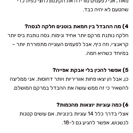
מאוד, אני לפעמים מורידה את הקינמון לחצי כפית כדי
שהטעם לא יהיה כבד.
4) מה ההבדל בין חמאת בוטנים חלקה לגסה?
חלקה נותנת מרקם יותר אחיד ונימוח. גסה נותנת ביס יותר
קראנצ׳י, וזה כיף, אבל לפעמים העוגייה מתפוררת יותר –
במיוחד כשהיא חמה.
5) אפשר להכין בלי אבקת אפייה?
כן, אבל הן יצאו פחות אווריריות ויותר דחוסות. אני ממליצה
להשאיר כי זה ממש עושה את ההבדל במרקם המושלם.
6) כמה עוגיות יוצאות מהכמות?
אצלי בדרך כלל 14 עוגיות בינוניות. אם עושים קטנות
לנשנוש, אפשר להגיע גם ל-18.