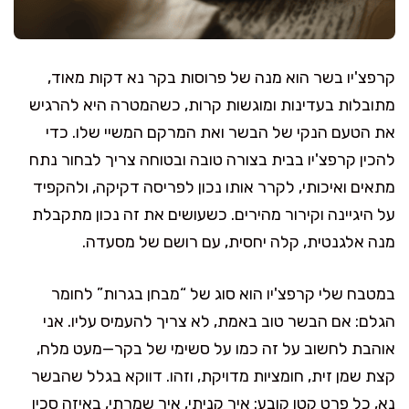
קרפצ'יו בשר הוא מנה של פרוסות בקר נא דקות מאוד,
מתובלות בעדינות ומוגשות קרות, כשהמטרה היא להרגיש
את הטעם הנקי של הבשר ואת המרקם המשיי שלו. כדי
להכין קרפצ'יו בבית בצורה טובה ובטוחה צריך לבחור נתח
מתאים ואיכותי, לקרר אותו נכון לפריסה דקיקה, ולהקפיד
על היגיינה וקירור מהירים. כשעושים את זה נכון מתקבלת
מנה אלגנטית, קלה יחסית, עם רושם של מסעדה.
במטבח שלי קרפצ'יו הוא סוג של “מבחן בגרות” לחומר
הגלם: אם הבשר טוב באמת, לא צריך להעמיס עליו. אני
אוהבת לחשוב על זה כמו על סשימי של בקר—מעט מלח,
קצת שמן זית, חומציות מדויקת, וזהו. דווקא בגלל שהבשר
נא, כל פרט קטן קובע: איך קניתי, איך שמרתי, באיזה סכין