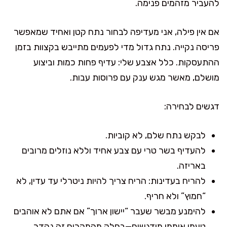
להעביר מזהמים פנימה.
אם אין פילה, אני מעדיפה לבחור נתח קטן ואחיד שמאפשר
פריסה נקייה. נתח גדול מדי לפעמים מתייבש בקצוות בזמן
ההתעסקות. כלל אצבע שלי: עדיף פחות כמות וביצוע
מושלם, מאשר מגש ענק עם פרוסות עבות.
דגשים לבחירה:
לבקש נתח שלם, לא קוביות.
להעדיף בשר טרי עם צבע אחיד וללא נוזלים מרובים
באריזה.
להריח בעדינות: הריח צריך להיות ניטרלי עד עדין, לא
“חמוץ” ולא חריף.
להימנע מבשר שעבר “יישון ארוך” אם אתם לא אוהבים
טעמי אוממי מודגשים—בחלק מהמקרים זה נהדר,