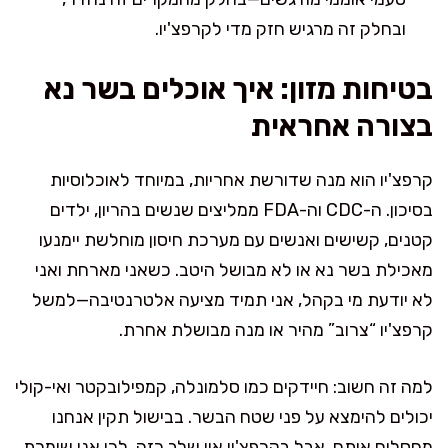
ובחלק זה מרגיש חזק מדי לקרפצ'יו.
בטיחות מזון: איך אוכלים בשר נא
בצורה אחראית
קרפצ'יו הוא מנה שדורשת אחריות, במיוחד לאוכלוסיות
בסיכון. ה-CDC וה-FDA ממליצים שנשים בהריון, ילדים
קטנים, קשישים ואנשים עם מערכת חיסון מוחלשת יימנעו
מאכילת בשר נא או לא מבושל היטב. כשאני מארחת ואני
לא יודעת מי בקהל, אני תמיד מציעה אלטרנטיבה—למשל
קרפצ'יו “צרוב” מהיר או מנה מבושלת אחרת.
למה זה חשוב: חיידקים כמו סלמונלה, קמפילובקטר ואי-קולי
יכולים להימצא על פני שטח הבשר. בבישול תקין אנחנו
מחסלים אותם, אבל בקרפצ'יו אין שלב כזה. לכן אני שומרת