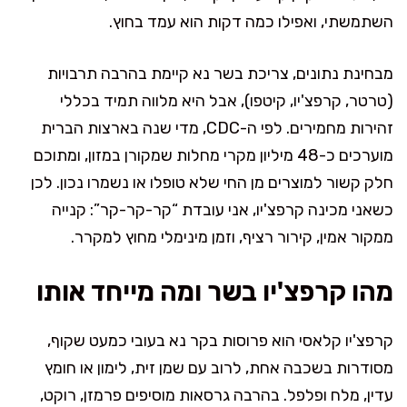
השתמשתי, ואפילו כמה דקות הוא עמד בחוץ.
מבחינת נתונים, צריכת בשר נא קיימת בהרבה תרבויות
(טרטר, קרפצ'יו, קיטפו), אבל היא מלווה תמיד בכללי
זהירות מחמירים. לפי ה-CDC, מדי שנה בארצות הברית
מוערכים כ-48 מיליון מקרי מחלות שמקורן במזון, ומתוכם
חלק קשור למוצרים מן החי שלא טופלו או נשמרו נכון. לכן
כשאני מכינה קרפצ'יו, אני עובדת “קר-קר-קר”: קנייה
ממקור אמין, קירור רציף, וזמן מינימלי מחוץ למקרר.
מהו קרפצ'יו בשר ומה מייחד אותו
קרפצ'יו קלאסי הוא פרוסות בקר נא בעובי כמעט שקוף,
מסודרות בשכבה אחת, לרוב עם שמן זית, לימון או חומץ
עדין, מלח ופלפל. בהרבה גרסאות מוסיפים פרמזן, רוקט,