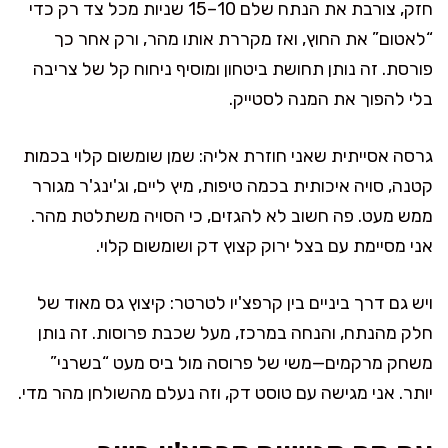
חזק, צורבת את הנתח שלם 10–15 שניות מכל צד רק כדי
“לאטום” את החוץ, ואז מקררת אותו מהר, ורק אחר כך
פורסת. זה נותן תחושת ביטחון ומוסיף ניחוח קל של צריבה
בלי להפוך את המנה לסטייק.
גרסה אסייתית שאני חוזרת אליה: שמן שומשום קלוי בכמות
קטנה, סויה איכותית בכמה טיפות, מיץ ליים, וג'ינג'ר מגורר
ממש מעט. פה חשוב לא להגזים, כי הסויה משתלטת מהר.
אני מסיימת עם בצל ירוק קצוץ דק ושומשום קלוי.
ויש גם דרך ביניים בין קרפצ'יו לטרטר: קיצוץ גס מאוד של
חלק מהנתח, והנחה במרכז, מעל שכבת פרוסות. זה נותן
משחק מרקמים—משי של פרוסה מול ביס מעט “בשרני”
יותר. אני מגישה עם טוסט דק, וזה נעלם מהשולחן מהר מדי.