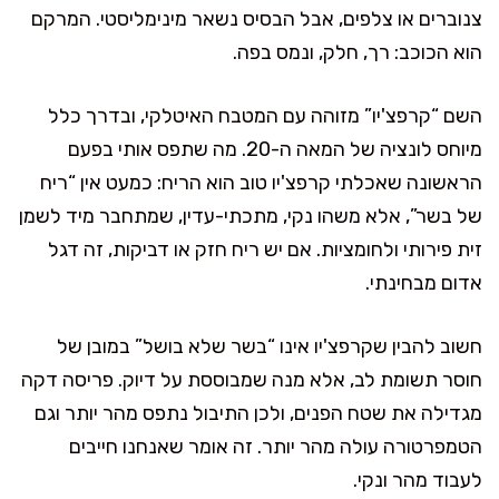
צנוברים או צלפים, אבל הבסיס נשאר מינימליסטי. המרקם
הוא הכוכב: רך, חלק, ונמס בפה.
השם “קרפצ'יו” מזוהה עם המטבח האיטלקי, ובדרך כלל
מיוחס לונציה של המאה ה-20. מה שתפס אותי בפעם
הראשונה שאכלתי קרפצ'יו טוב הוא הריח: כמעט אין “ריח
של בשר”, אלא משהו נקי, מתכתי-עדין, שמתחבר מיד לשמן
זית פירותי ולחומציות. אם יש ריח חזק או דביקות, זה דגל
אדום מבחינתי.
חשוב להבין שקרפצ'יו אינו “בשר שלא בושל” במובן של
חוסר תשומת לב, אלא מנה שמבוססת על דיוק. פריסה דקה
מגדילה את שטח הפנים, ולכן התיבול נתפס מהר יותר וגם
הטמפרטורה עולה מהר יותר. זה אומר שאנחנו חייבים
לעבוד מהר ונקי.