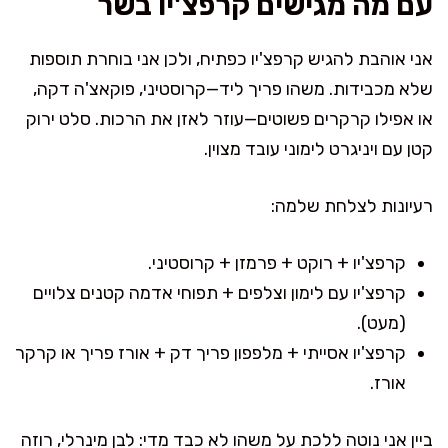
עם מה מגישים קרפצ'יו בשר
אני אוהבת להגיש קרפצ'יו כפתיח, ולכן אני בוחרת תוספות
שלא מכבידות. משהו פריך ליד—קרוסטיני, פוקאצ'ה דקה,
או אפילו קרקרים פשוטים—עוזר לאזן את הרכות. סלט ירוק
קטן עם ויניגרט לימוני עובד מצוין.
רעיונות לצלחת שלמה:
קרפצ'יו + רוקט + פרמזן + קרוסטיני.
קרפצ'יו עם לימון וצלפים + תפוחי אדמה קטנים צלויים
(מעט).
קרפצ'יו אסייתי + מלפפון פריך דק + אורז פריך או קרקר
אורז.
ביין אני נוטה ללכת על משהו לא כבד מדי: לבן מינרלי, רוזה