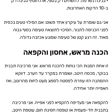
• גבינה נשרפת: להשחים רק בסוף, או להוסיף גבינה רק
ב-10 הדקות האחרונות.
אני גם שומרת על עיקרון אחד פשוט: אם המילוי טעים בכפית
לפני הכניסה לתנור, הסיכוי לתוצאה טעימה בסוף גבוה
מאוד. זה רגע קטן של טעימה שמונע אכזבה גדולה.
הכנה מראש, אחסון והקפאה
זו אחת המנות הכי נוחות להכנה מראש. אני מרכיבה תבנית
בבוקר, מכסה היטב, ושומרת במקרר עד הערב. דווקא
ההמתנה הזו עוזרת לפסטה לספוג מעט לחות מהרוטב, ואז
האפייה יותר אחידה.
להקפאה אני מעדיפה להקפיא לפני אפייה. אני מרכיבה
בתבנית חד-פעמית או קופסה חסינת חום, עוטפת היטב,