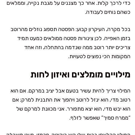
כדי לרכך קלות. אחר כך מצננים על מגבת נקייה, וממלאים
כשהם נוחים לעבודה.
בכל מקרה, העיקרון קבוע: הפסטה תספוג נוזלים מהרוטב
בזמן האפייה. לכן צינורות פסטה ממולאים כמעט תמיד
צריכים יותר רוטב ממה שנדמה בהתחלה, וזה אחד
המקומות הכי נפוצים לטעויות.
מילויים מומלצים ואיזון לחות
המילוי צריך להיות עשיר בטעם אבל יציב במרקם. אם הוא
רטוב מדי, הוא ינזל לרוטב ויהפוך את התבנית למרק; אם
הוא יבש מדי, הוא יצא מתפורר. אני מכוונת למרקם של
“ממרח סמיך” שאפשר לזלף.
המילוי הקלאסי בבית שלי הוא ריקוטה, פרמזן, מעט מוצרלה,