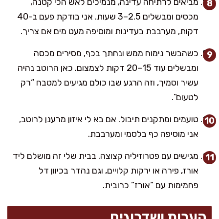
מביאים לרתיחה עדינה, מנמיכים לאש הכי קטנה,
מכסים ומבשלים 2.5–3 שעות. אני בודקת פעם ב-40
דקות, מערבבת בעדינות ומוסיפה מעט מים אם צריך.
כשהבשר נימוח ממש ונחתך בכף, מסירים מכסה
ומבשלים עוד 15–20 דקות לצמצום. כאן הרוטב נהיה
עשיר וסמיך, וזה הרגע שבו כולם מגיעים למטבח “רק
לטעום”.
טועמים ומתקנים תיבול. אם בא לי איזון מרענן לרוטב,
אני מוסיפה כף בלסמי ומערבבת.
מגישים עם פטרוזיליה קצוצה. בבית שלי זה מושלם ליד
אורז, פירה או ירקות קלויים, וגם נהדר בכיוון דל
פחמימות עם “אורז” כרובית.
הערות ושדרוגים