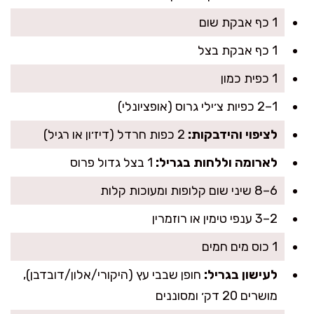
1 כף אבקת שום
1 כף אבקת בצל
1 כפית כמון
1–2 כפיות צ׳ילי גרוס (אופציונלי)
לציפוי והידבקות:
2 כפות חרדל (דיז׳ון או רגיל)
לארומה וללחות בגריל:
1 בצל גדול פרוס
6–8 שיני שום קלופות ומעוכות קלות
2–3 ענפי טימין או רוזמרין
1 כוס מים חמים
לעישון בגריל:
חופן שבבי עץ (היקורי/אלון/דובדבן),
מושרים 20 דק׳ ומסוננים