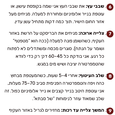
שבבי עץ:
את שבבי העץ אני שמה בקופסת עישון, או
עוטפת בנייר אלומיניום ומחוררת למעלה. מניחים מעל
אזור החום הישיר. תוך כמה דקות מתחיל עשן עדין.
צלייה ארוכה:
מניחים את הבריסקט על הרשת באזור
העקיף, כשהשומן פונה למעלה (ככה הוא “מטפטף”
ושומר על הנתח). סוגרים מכסה ומשתדלים לא לפתוח
כל רגע. אני בודקת כל 45–60 דק׳ רק כדי לוודא
שהטמפרטורה יציבה ושיש מים במגש.
שלב העיטוף:
אחרי 4–5 שעות, כשהמעטפת מבחוץ
כהה ויפה והטמפרטורה הפנימית סביב 70–75 מעלות,
אני עוטפת היטב בנייר קצבים או נייר אלומיניום כפול. זה
שלב שמאוד עוזר לנימוחות “של סבתא”.
המשך צלייה עד רכות:
מחזירים לגריל באזור העקיף