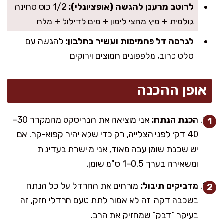
לרוטב מרענן להגשה (אופציונלי):
1/2 כוס טחינה
גולמית + מיץ מחצי לימון + מים לדילול + מלח
לגרסה דל פחמימות ועשיר בחלבון:
להגשה עם
סלט כרוב, מלפפונים חמוצים וירוקים
אופן ההכנה
הכנת הנתח:
אני מוציאה את הבריסקט מהמקרר 30–
40 דק׳ לפני הצלייה, רק כדי שלא יהיה קפוא-קר. אם
יש שכבת שומן עבה מאוד, אני מיישרת בעדינות
ומשאירה בערך 0.5–1 ס"מ שומן.
מדביקים תיבול:
מורחים את החרדל על כל הנתח
בשכבה דקה. זה לא אמור לתת טעם חרדלי חזק, זה
בעיקר “דבק” שמחזיק את הרב.