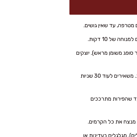
מטרפה, עד שאין גושים.
 של 10 דקות.
בנייר סופג משומן מראש). יוצקים
כשהקצה מתייבש ומתחיל להתרומם (כדקה-שתיים), הופכים בזהירות בעזרת כף עץ או מרית. משאירים לעוד 30 שניות
ער עם 2 כפות סוכר ומיץ לימון בסיר קטן. מבשלים כ-5 דקות עד שהפירות מתרככים
 מנצח את כל הקרמים.
ם). מגלגלים בעדינות או