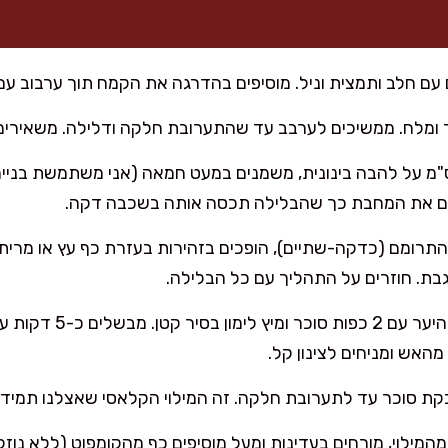
עם חלב ותמצית וניל. מוסיפים בהדרגה את הקמח תוך ערבוב עם 
מלח. ממשיכים לערבב עד שהתערובת חלקה ודלילה. משאירים למנוחה
ממים מחבת בקוטר 22 ס"מ על להבה בינונית, משמנים במעט חמאה (אני משתמשת 
ם את המחבת כך שהבלילה תכסה אותה בשכבה דקה.
בת. חוזרים על התהליך עם כל הבלילה.
בינתיים מרתיחים את פירות הי
האש ומניחים לצינון קל.
קת סוכר עד לתערובת חלקה. זה המילוי הקלאסי שאצלנו תמיד
המילוי, מורחים בעדינות ומעל מוסיפים כף מהקומפוט (ללא נוזלי