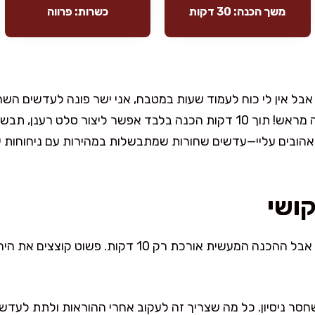
משך הכנה: 30 דקות
כשרות: פרווה
ל אין לי כוח לעמוד שעות במטבח, אני ישר פונה לעדשים השחור
מלאות טעם, ולא דורשות השריה מראש! תוך 10 דקות הכנה בלבד אפשר ליצו
אהובים עליי—עדשים שחורות שמתבשלות במהירות עם ניחוחות י
קושי
הבישול עצמו לוקח כ-20 דקות, אבל ההכנה המעשית אורכת 
חסר ניסיון. כל מה שצריך זה לעקוב אחרי ההוראות ולתת לעדש