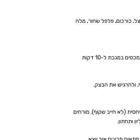
ל, כורכום, פלפל שחור, מלח
מחלקים את הבצק ל-12 כדורים שווים. משמנים משטח עבודה, וכל כדור משמנים מכל הצדדים ומכסים במגבת ל-10 דקות
, ולהרגיש את הבצק.
סית (לא חייב שקוף). מורחים
ן ותחתון.
פתאום מבינים איך יוצא