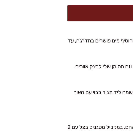
הוסיף מים פושרים בהדרגה, עד
מה ליד תנור כבוי עם האור
מבשלים תפוחי אדמה במים מומלחים עד ריכוך (כ-20–25 דקות), מסננים ומייבשים דקה בסיר החם. במקביל מטגנים בצל עם 2