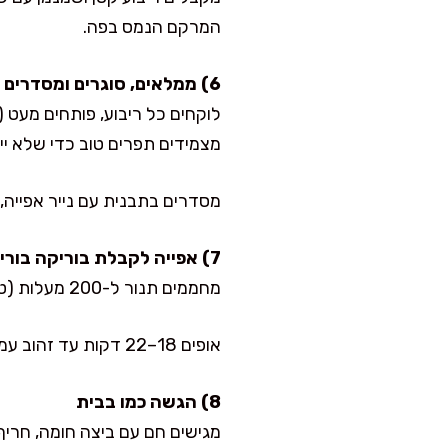
המרקם הנמס בפה.
6) ממלאים, סוגרים ומסדרים לתבנית
לוקחים כל ריבוע, פותחים מעט 
מצמידים תפרים טוב כדי שלא יי
מסדרים בתבנית עם נייר אפייה, ברווחים קטנים.
7) אפייה לקבלת בוריקה בוריקה מעלף
מחממים תנור ל-200 מעלות (טורבו 190). מברישים ביצה טרופה ומפזרים שומשום או קצח.
אופים 18–22 דקות עד זהוב עמוק. אני מוציאה כשיש צבע יפה והמאפה מרגיש קל ביד, זה סימן לאוורירי אמיתי.
8) הגשה כמו בבית
מגישים חם עם ביצה חומה, חריף