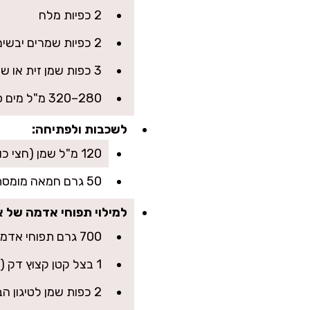
2 כפיות מלח
2 כפיות שמרים יבשים
3 כפות שמן זית או שמן ניטרלי
280–320 מ"ל מים פושרים (להתחיל ב-280 ולהוסיף לפי הצורך)
לשכבות ולפתיחה:
120 מ"ל שמן (חצי כוס) לפתיחת העלים
50 גרם חמאה מומסת או 4 כפות שמן (לבחירה; בחמאה זה יותר משגע)
למילוי תפוחי אדמה של 
700 גרם תפוחי אדמה קלופים
1 בצל קטן קצוץ דק (אופציונלי אבל מוסיף עומק)
2 כפות שמן לטיגון הבצל