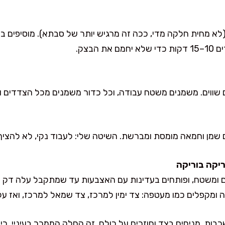
לא מחית חלקה מדי, ככה זה מרגיש יותר של סבתא). מוסיפים בצ
הבצק.
שמן וחמאה מומסת ומברשת. השיטה שלי: לעבוד נקי, לא להציף
ם ומשטח, ופותחים בעדינות עם האצבעות עד שמתקבל עלה דק יח
מקפלים כמו מעטפה: צד ימין למרכז, צד שמאל למרכז, ואז עליו
בות. מניחים בצד וחוזרים על כולם. זה החלק הממכר בעיניי, כי 