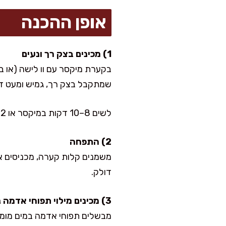
אופן ההכנה
1) מכינים בצק רך ונעים
בקערת מיקסר עם וו לישה (או ב
שמתקבל בצק רך, גמיש ומעט דב
לשים 8–10 דקות במיקסר או 12 דקות ביד. בבית אני בודקת שהוא נמתח בלי להיקרע מהר מדי, וזה הסימן שלי לבצק אוורירי.
2) התפחה
משמנים קלות קערה, מכניסים א
דולק.
3) מכינים מילוי תפוחי אדמה נימוח