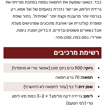
כבד. כשאני שומעת את החמאה נמסה במחבת ומריחה את
גרידת הלימון, אני ישר נזכרת בטעמים של של אמא, רק
בגרסה יותר מרעננת וקצת יותר “שפיתית”. בתור שפית
וסופרת קולינרית אני אוהבת מתכונים שמרגישים מעלף,
אבל נשארים פשוטים וברורים. זו בדיוק המנה: נימוח,
אוורירי, נמס בפה, ומוכן מהר.
רשימת מרכיבים
ניוקי:
500 גרם ניוקי מוכן (אפשר טרי או מהמדף)
חמאה:
70 גרם חמאה
שמן זית:
1 כף (עוזר לחמאה לא להישרף)
לימון:
גרידה דקה מלימון 1 + 2–3 כפות מיץ לימון
טרי (לפי הטעם)