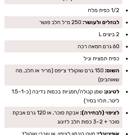
1/2 כפית מלח
לנוזלים ולעושר:
250 מ״ל חלב פושר
2 ביצים L
60 גרם חמאה רכה
כפית תמצית וניל
השוס:
150 גרם שוקולד צ׳יפס (מריר או חלב, מה
שאוהבים)
לטיגון:
שמן קנולה/חמניות בכמות נדיבה (כ-1–1.5
ליטר, תלוי בסיר)
לציפוי (לבחירה):
אבקת סוכר, או 120 גרם אבקת
סוכר + 2–3 כפות חלב לזיגוג
אופציונלי:
מעט קינמון לציפוי, או שבבי שוקולד