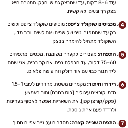
עוד 6–8 דקות, עד שהבצק גמיש וחלק. המטרה היא
בצק רך ונעים, לא קשיח.
מכניסים שוקולד צ׳יפס:
מוסיפים שוקולד צ׳יפס ולשים
רק עד שמתפזר. טיפ של שפית: אם לשים יותר מדי,
השוקולד מתחיל להימרח בבצק.
התפחה:
מעבירים לקערה משומנת, מכסים ומתפיחים
60–75 דקות, עד הכפלת נפח. אם קר בבית, אני שמה
ליד תנור כבוי עם אור דולק וזה עושה פלאים.
רידוד וחיתוך:
מקמחים משטח, מרדדים לעובי 1–1.5
ס״מ. קורצים עיגולים (כוס רחבה) וחור באמצע
(פקק/קורצן קטן). את השאריות אפשר לאסוף בעדינות
ולרדד פעם אחת נוספת.
התפחה שנייה קצרה:
מסדרים על נייר אפייה חתוך