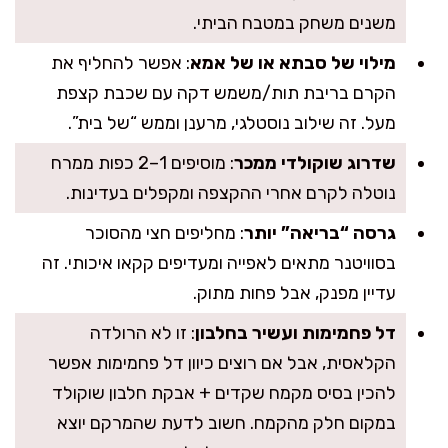
משנים משחק במטבח הביתי.
מילוי של סבתא או של אמא
: אפשר להחליף את
הקרם בריבת תות/משמש דקה עם שכבת קצפת
מעל. זה שילוב נוסטלגי, מרענן וממש “של בית”.
שדרוג שוקולדי ממכר
: מוסיפים 1–2 כפות ממרח
נוטלה לקרם אחרי ההקצפה ומקפלים בעדינות.
גרסה “בריאה” יותר
: מחליפים חצי מהסוכר
בסוויטנר מתאים לאפייה ומעדיפים קקאו איכותי. זה
עדיין מפנק, אבל פחות מתוק.
דל פחמימות ועשיר בחלבון
: זו לא הרולדה
הקלאסית, אבל אם רוצים כיוון דל פחמימות אפשר
להכין בסיס מקמח שקדים + אבקת חלבון שוקולד
במקום חלק מהקמח. חשוב לדעת שהמרקם יוצא