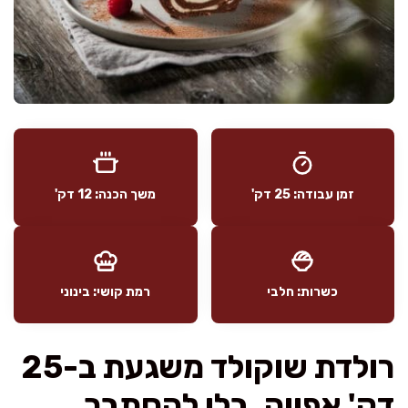
זמן עבודה: 25 דק'
משך הכנה: 12 דק'
כשרות: חלבי
רמת קושי: בינוני
רולדת שוקולד משגעת ב-25
דק' אפייה, בלי להסתבך