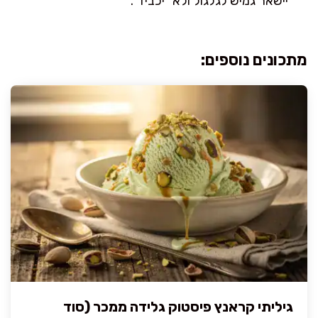
יישאר גמיש לגלגול ולא “יכביד”.
מתכונים נוספים:
גיליתי קראנץ פיסטוק גלידה ממכר (סוד