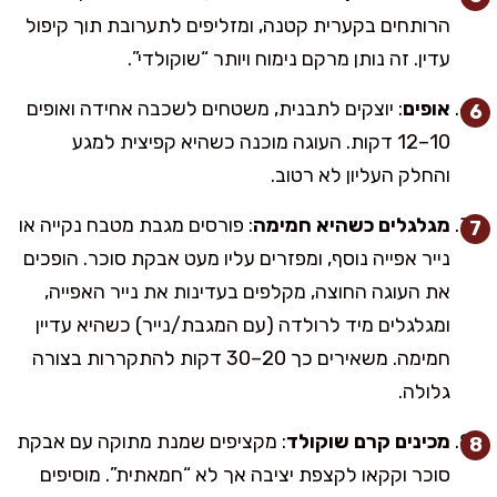
הרותחים בקערית קטנה, ומזליפים לתערובת תוך קיפול
עדין. זה נותן מרקם נימוח ויותר “שוקולדי”.
אופים
: יוצקים לתבנית, משטחים לשכבה אחידה ואופים
10–12 דקות. העוגה מוכנה כשהיא קפיצית למגע
והחלק העליון לא רטוב.
מגלגלים כשהיא חמימה
: פורסים מגבת מטבח נקייה או
נייר אפייה נוסף, ומפזרים עליו מעט אבקת סוכר. הופכים
את העוגה החוצה, מקלפים בעדינות את נייר האפייה,
ומגלגלים מיד לרולדה (עם המגבת/נייר) כשהיא עדיין
חמימה. משאירים כך 20–30 דקות להתקררות בצורה
גלולה.
מכינים קרם שוקולד
: מקציפים שמנת מתוקה עם אבקת
סוכר וקקאו לקצפת יציבה אך לא “חמאתית”. מוסיפים