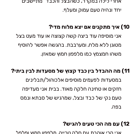
אחרי לילה במקרר, כשהבצל והכבד “מתיישבים”
יחד ונהיה טעם עמוק ומעלף.
10) איך מתקנים אם יצא מלוח מדי?
אני מוסיפה עוד ביצה קשה קצוצה או עוד מעט בצל
מטוגן ללא מלח, ומערבבת. בהגשה אפשר להוסיף
משהו חמצמץ כמו מלפפון חמוץ שמאזן.
11) מה ההבדל בין כבד קצוץ של מסעדות לבין ביתי?
במסעדות לפעמים מוסיפים אלכוהול/תבלינים
חזקים או טחינה חלקה מאוד. בבית אני מעדיפה
טעם נקי של כבד ובצל, שמרגיש של סבתא ונמס
בפה.
12) עם מה הכי טעים להגיש?
אני הכי אוהבת עם חלה טרייה, מלפפון חמוץ ופלפל