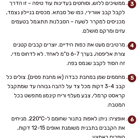
ממשיכים ללוש, וסוחטים בעדינות עוד טיפה – זו הדרך
לקבל קבב אוורירי, כמו של סבתא. מכסים בניילון נצמד,
מכניסים למקרר לשעה – הסבלנות תתוגמל בטעמים
עזים ומרקם מושלם.
מרטיבים מעט את כפות הידיים. יוצרים קבבים קטנים
צורת אליפסה, בערך 6-7 ס"מ לאחד. לא לדחוס מדי,
זה הסוד לקבב שנמס בפה.
מחממים שמן במחבת כבדה (או מחבת פסים). צולים כל
קבב 3-4 דקות מכל צד על להבה גבוהה עד שמתקבל
קראסט קרמלי, צבע מעלף וריח קינמון מתפשט בכל
המטבח.
אופציה: ניתן לאפות בתנור שחומם ל-220ºC. מניחים
את הקבבים בתבנית משומנת ואופים 12-15 דקות,
הופכים באמצע.