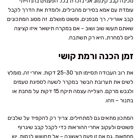
מכינה קבב קינמון, אני נזכרת בכל הפעמים בהן הייתי
עומדת עם אמא בסירים מהבילים, ולומדת את הדרך לקבל
קבב אוורירי, רך מבפנים, ופשוט מושלם. זה מסוג המתכונים
שאתם תעשו שוב ושוב – אם במקרה תישאר איזו קציצה
ליום למחרת, היא רק תשתבח.
זמן הכנה ורמת קושי
את רוב העבודה תסיימו תוך 25-30 דקות. אחרי זה, מומלץ
לשים את תערובת הבשר במקרר לשעה לספיגת טעמים
ולגבש מרקם. הצלייה עצמה תיקח 15 דקות על מחבת או
בתנור – וזהו.
המתכון מתאים גם למתחילים. צריך רק להקפיד על שלבים
פשוטים ולעקוב אחרי ההוראות כדי לקבל קבב שיגרוף
מחמאות. גם אם זו פעם ראשונה – אל תחששו לנסות. יש