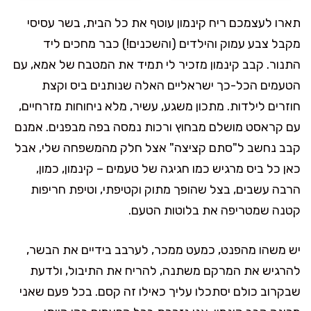
תארו לעצמכם ריח קינמון עוטף את כל הבית, בשר עסיסי
מקבל צבע עמוק והילדים (והשכנים!) כבר מחכים ליד
התנור. קבב קינמון מזכיר לי תמיד את המטבח של אמא, עם
הטעמים הכל-כך ישראליים האלה שנותנים ביס וקצת
חוזרים לילדות. מתכון משגע, עשיר, מלא ניחוחות מזרחיים,
עם קראסט מושלם מבחוץ ורכות נמסה בפה מבפנים. אמנם
קבב נחשב ל"סתם קציצה" אצל חלק מהמשפחה שלי, אבל
כאן כל ביס מרגיש כמו חגיגה של טעמים – קינמון, כמון,
הרבה עשבים, בצל שהופך מתוק וקטיפתי, וטיפת חריפות
קטנה שמטריפה את בלוטות הטעם.
יש משהו מהפנט, כמעט ממכר, לערבב בידיים את הבשר,
להרגיש את המרקם משתנה, להריח את התיבול, ולדעת
שבקרוב כולם יסתכלו עליך כאילו זה קסם. בכל פעם שאני