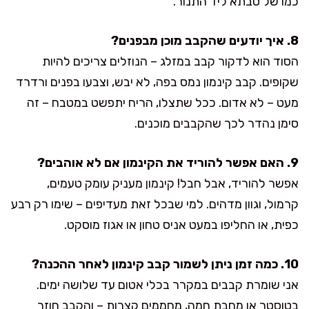
כמו של סבתא ליד התנור.
8. איך יודעים שהקבב מוכן מבפנים?
הסוד הוא לדקור קבב במזלג – הנוזלים צריכים להיות
שקופים. קבב קינמון נמס בפה, לא יבש, וצבעו בפנים ורדרד
מעט – לא אדום. ככל שתצלו, הריח יתפשט במטבח – זה
סימן נהדר לכך שהקבבים מוכנים.
9. האם אפשר להוריד את הקינמון אם לא אוהבים?
אפשר להוריד, אבל חבל! קינמון מעניק עומק טעמים,
קרמול, וגוון מדהים. למי שבכל זאת מעדיפים – שימו רק רבע
כפית, או החליפו במעט אניס טחון או אגוז מוסקט.
10. כמה זמן ניתן לשמור קבב קינמון לאחר ההכנה?
אני שומרת קבבים במקרר בכלי אטום עד שלושה ימים.
בטוסטר או מחבת חמה, מחממים קצרות – והקבב חוזר