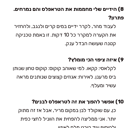
8) הידיים שלי מחממות את הטראפלס והם נמרחים.
פתרון?
לעבוד מהר, לקרר ידיים במים קרים ולנגב, ולהחזיר
את הקערה למקרר כל 10 דקות. זו באמת טכניקה
קטנה שעושה הבדל ענק.
9) איזה ציפוי הכי מומלץ?
לקלאסי: קקאו. למי שאוהב קוקוס: קוקוס טחון שנותן
ביס מרענן. לאירוח: אגוזים קצוצים שנותנים מראה
עשיר ומעלף.
10) אפשר להפוך את זה לטראפלס לבנים?
כן, עם שוקולד לבן במקום מריר, אבל אז זה מתוק
יותר. אני ממליצה להפחית את הווניל לחצי כפית
ולהוסיף עוד קורט מלח לאיזון.