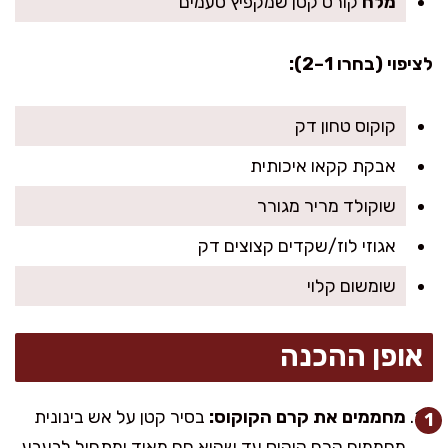
מלח
קורט קטן שמקפיץ טעמים
לציפוי (בחרו 1–2):
קוקוס טחון דק
אבקת קקאו איכותית
שוקולד מריר מגורר
אגוזי לוז/שקדים קצוצים דק
שומשום קלוי
אופן ההכנה
מחממים את קרם הקוקוס:
בסיר קטן על אש בינונית
מחממים קרם קוקוס עד שהוא חם מאוד ומתחיל לבעבע