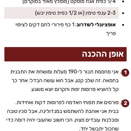
1/4 כפית אגוז מוסקט (מומלץ מאוד במוקרם)
2-3 ענפי טימין (או 1/2 כפית טימין יבש)
אופציונלי לשדרוג
: 1 כף פירורי לחם דקים לציפוי
פריך
אופן ההכנה
אני מחממת תנור ל-190 מעלות ומושחת את התבנית
בחמאה. זה שלב קטן, אבל הוא עושה הבדל: אחר כך
קל להוציא פרוסות יפות והקרום יוצא משגע.
פורסים את תפוחי האדמה לפרוסות דקות ואחידות.
בבית אני אוהבת להשתמש במנדולינה, אבל סכין טובה
וסבלנות עובדים מצוין. הכי חשוב שהעובי יהיה דומה כדי
שהכול יתבשל יחד.