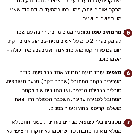
מים קרים/סודה עד תערובת אחידה. הסודה עושה
מרקם אוורירי יותר, ממש כמו במסעדות, וזה סוד שאני
משתמשת בו שנים.
מחממים שמן נכון:
מחממים מחבת רחבה עם שמן
לעומק בערך 2 ס"מ על אש בינונית-גבוהה. אני בודקת
חום עם פירור קטן מהקמח: אם הוא מבעבע מיד ועולה –
השמן מוכן.
מצפים:
עובדים עם נתח דג אחד בכל פעם. קודם
מעבירים בקמח המתובל (שכבה דקה), מנערים עודפים,
טובלים בבלילת הביצים, ואז מחזירים שוב לקמח
המתובל לסגירה עדינה. השכבה הכפולה הזו יוצאת
מושלם: קריספי בחוץ ונימוח בפנים.
מטגנים בלי לצופף:
מניחים בעדינות בשמן החם. לא
ממלאים את המחבת, כדי שהשמן לא יתקרר והציפוי לא