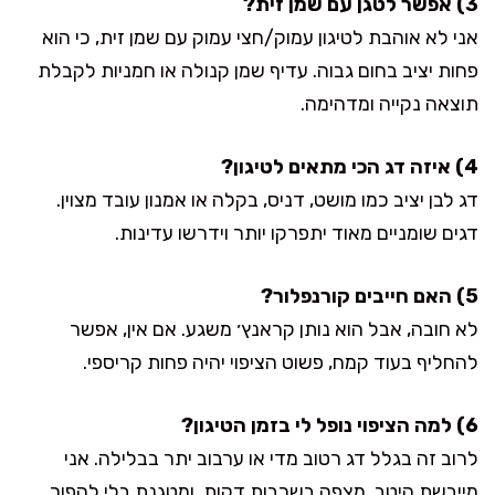
3) אפשר לטגן עם שמן זית?
אני לא אוהבת לטיגון עמוק/חצי עמוק עם שמן זית, כי הוא
פחות יציב בחום גבוה. עדיף שמן קנולה או חמניות לקבלת
תוצאה נקייה ומדהימה.
4) איזה דג הכי מתאים לטיגון?
דג לבן יציב כמו מושט, דניס, בקלה או אמנון עובד מצוין.
דגים שומניים מאוד יתפרקו יותר וידרשו עדינות.
5) האם חייבים קורנפלור?
לא חובה, אבל הוא נותן קראנץ׳ משגע. אם אין, אפשר
להחליף בעוד קמח, פשוט הציפוי יהיה פחות קריספי.
6) למה הציפוי נופל לי בזמן הטיגון?
לרוב זה בגלל דג רטוב מדי או ערבוב יתר בבלילה. אני
מייבשת היטב, מצפה בשכבות דקות, ומטגנת בלי להפוך