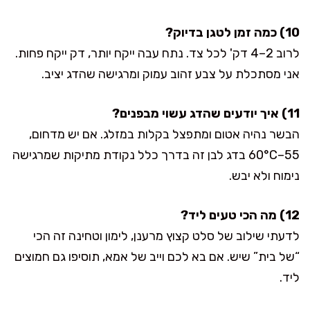
10) כמה זמן לטגן בדיוק?
לרוב 2–4 דק' לכל צד. נתח עבה ייקח יותר, דק ייקח פחות.
אני מסתכלת על צבע זהוב עמוק ומרגישה שהדג יציב.
11) איך יודעים שהדג עשוי מבפנים?
הבשר נהיה אטום ומתפצל בקלות במזלג. אם יש מדחום,
55–60°C בדג לבן זה בדרך כלל נקודת מתיקות שמרגישה
נימוח ולא יבש.
12) מה הכי טעים ליד?
לדעתי שילוב של סלט קצוץ מרענן, לימון וטחינה זה הכי
“של בית” שיש. אם בא לכם וייב של אמא, תוסיפו גם חמוצים
ליד.