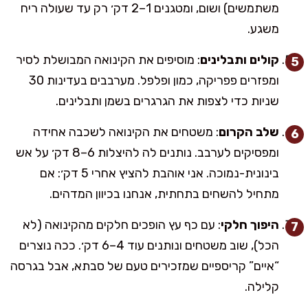
משתמשים) ושום, ומטגנים 1–2 דק׳ רק עד שעולה ריח
משגע.
קולים ותבלינים
: מוסיפים את הקינואה המבושלת לסיר
ומפזרים פפריקה, כמון ופלפל. מערבבים בעדינות 30
שניות כדי לצפות את הגרגרים בשמן ותבלינים.
שלב הקרום
: משטחים את הקינואה לשכבה אחידה
ומפסיקים לערבב. נותנים לה להיצלות 6–8 דק׳ על אש
בינונית-נמוכה. אני אוהבת להציץ אחרי 5 דק׳: אם
מתחיל להשחים בתחתית, אנחנו בכיוון המדהים.
היפוך חלקי
: עם כף עץ הופכים חלקים מהקינואה (לא
הכל), שוב משטחים ונותנים עוד 4–6 דק׳. ככה נוצרים
“איים” קריספיים שמזכירים טעם של סבתא, אבל בגרסה
קלילה.