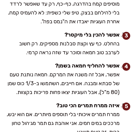
מוסיפים קמח בהדרגה, כף-כף, רק עד שאפשר לרדד
בלי להילחם בבצק. טיפ שלי כשפית: לא להעמיס קמח,
אחרת העוגיות יאבדו את ה"נמס בפה".
אפשר להכין בלי מיקסר?
בהחלט. כף עץ וקצת סבלנות מספיקים. רק חשוב
לערבב טוב חמאה וסוכר עד שזה נראה קרמי.
אפשר להחליף חמאה בשמן?
אפשר, אבל זה משנה את המרקם. חמאה נותנת טעם
של סבתא ומבנה. אם חייבים, השתמשו ב-1/3 כוס שמן
(80 מ"ל), אבל העוגיות יצאו פחות פריכות בקצוות.
איזה ממרח תמרים הכי טוב?
ממרח תמרים איכותי בלי תוספים מיותרים. אם הוא יבש,
מרככים במים חמים. אני אוהבת גם תמר מג׳הול טחון
בבית, זה טעם משגע.