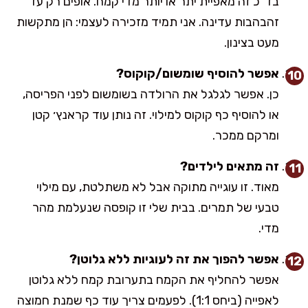
בד"כ זה מאפיית יתר או יותר מדי קמח. אופים רק עד
זהבהבות עדינה. אני תמיד מזכירה לעצמי: הן מתקשות
מעט בצינון.
אפשר להוסיף שומשום/קוקוס?
כן. אפשר לגלגל את הרולדה בשומשום לפני הפריסה,
או להוסיף כף קוקוס למילוי. זה נותן עוד קראנץ׳ קטן
ומרקם ממכר.
זה מתאים לילדים?
מאוד. זו עוגייה מתוקה אבל לא משתלטת, עם מילוי
טבעי של תמרים. בבית שלי זו קופסה שנעלמת מהר
מדי.
אפשר להפוך את זה לעוגיות ללא גלוטן?
אפשר להחליף את הקמח בתערובת קמח ללא גלוטן
לאפייה (ביחס 1:1). לפעמים צריך עוד כף שמנת חמוצה