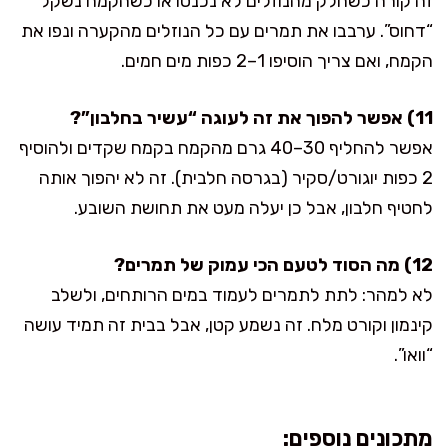
זה קורה כשחלק מהנוזלים לא נכנסו או כשהקמח נשקל
“דחוס”. ערבבו את תמרים עם כל הנוזלים מהקערה ונפו את
הקמח, ואם צריך הוסיפו 1–2 כפות מים חמים.
11) אפשר להפוך את זה לעוגה “עשיר בחלבון”?
אפשר להחליף 30–40 גרם מהקמח בקמח שקדים ולהוסיף
2 כפות יוגורט/סקיר (בגרסה חלבית). זה לא יהפוך אותה
לחטיף חלבון, אבל כן יעלה מעט את תחושת השובע.
12) מה הסוד לטעם הכי עמוק של תמרים?
לא למהר: לתת לתמרים לעמוד במים הרותחים, ולשלב
קינמון וקורט מלח. זה נשמע קטן, אבל בבית זה תמיד עושה
“וואו”.
מתכונים נוספים: