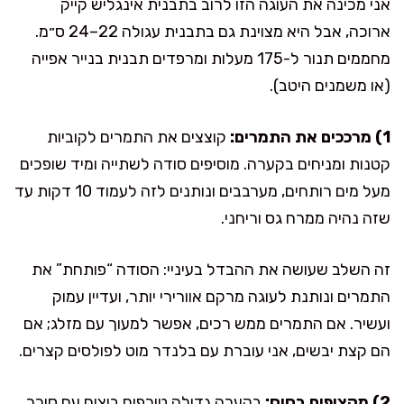
אני מכינה את העוגה הזו לרוב בתבנית אינגליש קייק
ארוכה, אבל היא מצוינת גם בתבנית עגולה 22–24 ס״מ.
מחממים תנור ל-175 מעלות ומרפדים תבנית בנייר אפייה
(או משמנים היטב).
1) מרככים את התמרים:
קוצצים את התמרים לקוביות
קטנות ומניחים בקערה. מוסיפים סודה לשתייה ומיד שופכים
מעל מים רותחים, מערבבים ונותנים לזה לעמוד 10 דקות עד
שזה נהיה ממרח גס וריחני.
זה השלב שעושה את ההבדל בעיניי: הסודה “פותחת” את
התמרים ונותנת לעוגה מרקם אוורירי יותר, ועדיין עמוק
ועשיר. אם התמרים ממש רכים, אפשר למעוך עם מזלג; אם
הם קצת יבשים, אני עוברת עם בלנדר מוט לפולסים קצרים.
2) מקציפים בסיס:
בקערה גדולה טורפים ביצים עם סוכר