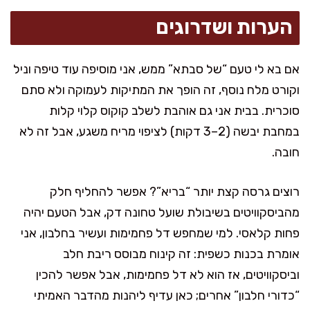
הערות ושדרוגים
אם בא לי טעם “של סבתא” ממש, אני מוסיפה עוד טיפה וניל
וקורט מלח נוסף, זה הופך את המתיקות לעמוקה ולא סתם
סוכרית. בבית אני גם אוהבת לשלב קוקוס קלוי קלות
במחבת יבשה (2–3 דקות) לציפוי מריח משגע, אבל זה לא
חובה.
רוצים גרסה קצת יותר “בריא”? אפשר להחליף חלק
מהביסקוויטים בשיבולת שועל טחונה דק, אבל הטעם יהיה
פחות קלאסי. למי שמחפש דל פחמימות ועשיר בחלבון, אני
אומרת בכנות כשפית: זה קינוח מבוסס ריבת חלב
וביסקוויטים, אז הוא לא דל פחמימות, אבל אפשר להכין
“כדורי חלבון” אחרים; כאן עדיף ליהנות מהדבר האמיתי