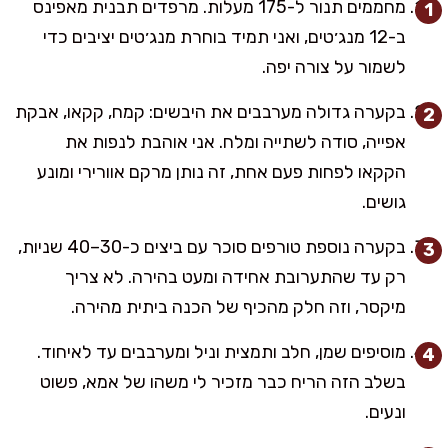
מחממים תנור ל-175 מעלות. מרפדים תבנית מאפינס
ב-12 מנג׳טים, ואני תמיד בוחרת מנג׳טים יציבים כדי
לשמור על צורה יפה.
בקערה גדולה מערבבים את היבשים: קמח, קקאו, אבקת
אפייה, סודה לשתייה ומלח. אני אוהבת לנפות את
הקקאו לפחות פעם אחת, זה נותן מרקם אוורירי ומונע
גושים.
בקערה נוספת טורפים סוכר עם ביצים כ-30–40 שניות,
רק עד שהתערובת אחידה ומעט בהירה. לא צריך
מיקסר, וזה חלק מהכיף של הכנה ביתית מהירה.
מוסיפים שמן, חלב ותמצית וניל ומערבבים עד לאיחוד.
בשלב הזה הריח כבר מזכיר לי משהו של אמא, פשוט
ונעים.