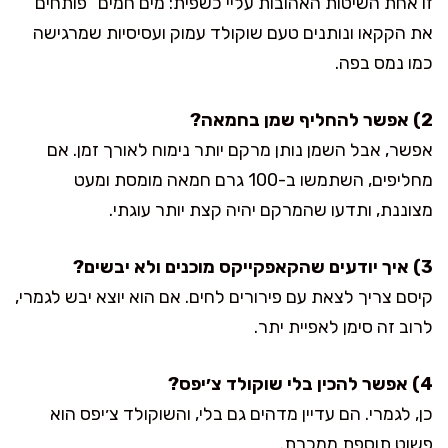
זו אחת השיטות האהובות עליי כשפית: מים חמים “פותחים”
את הקקאו ונותנים טעם שוקולד עמוק ועסיסיות שמרגישה
כמו נמס בפה.
2) אפשר להחליף שמן בחמאה?
אפשר, אבל השמן נותן מרקם יותר נימוח לאורך זמן. אם
מחליפים, השתמשו ב-100 גרם חמאה מומסת ומעט
מצוננת, ותדעו שהמרקם יהיה קצת יותר עוגתי.
3) איך יודעים שהקאפקייקס מוכנים ולא יבשים?
קיסם צריך לצאת עם פירורים לחים. אם הוא יוצא יבש לגמרי,
לרוב זה סימן לאפיית יתר.
4) אפשר להכין בלי שוקולד צ׳יפס?
כן, לגמרי. הם עדיין מדהים גם בלי, והשוקולד צ׳יפס הוא
פשוט תוספת ממכרת.