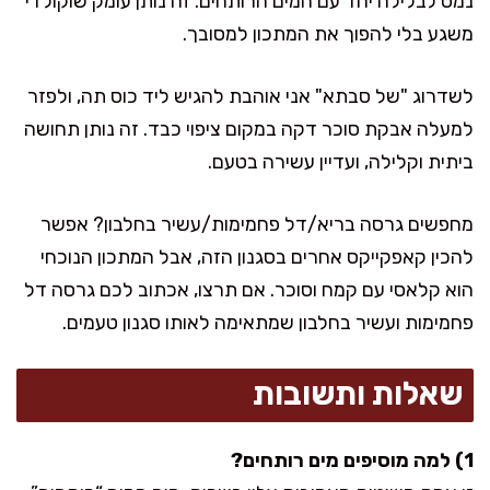
נמס לבלילה יחד עם המים הרותחים. זה נותן עומק שוקולדי
משגע בלי להפוך את המתכון למסובך.
לשדרוג "של סבתא" אני אוהבת להגיש ליד כוס תה, ולפזר
למעלה אבקת סוכר דקה במקום ציפוי כבד. זה נותן תחושה
ביתית וקלילה, ועדיין עשירה בטעם.
מחפשים גרסה בריא/דל פחמימות/עשיר בחלבון? אפשר
להכין קאפקייקס אחרים בסגנון הזה, אבל המתכון הנוכחי
הוא קלאסי עם קמח וסוכר. אם תרצו, אכתוב לכם גרסה דל
פחמימות ועשיר בחלבון שמתאימה לאותו סגנון טעמים.
שאלות ותשובות
1) למה מוסיפים מים רותחים?