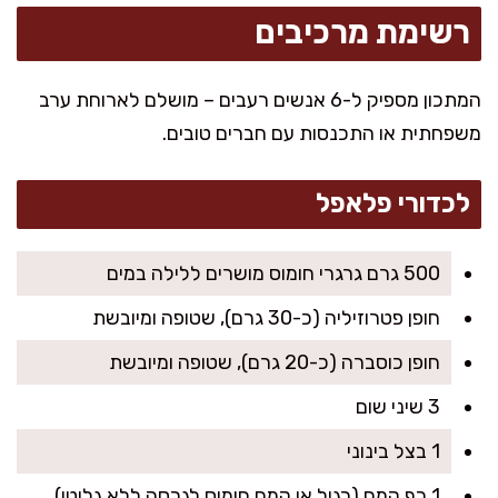
רשימת מרכיבים
המתכון מספיק ל-6 אנשים רעבים – מושלם לארוחת ערב
משפחתית או התכנסות עם חברים טובים.
לכדורי פלאפל
500 גרם גרגרי חומוס מושרים ללילה במים
חופן פטרוזיליה (כ-30 גרם), שטופה ומיובשת
חופן כוסברה (כ-20 גרם), שטופה ומיובשת
3 שיני שום
1 בצל בינוני
1 כף קמח (רגיל או קמח חומוס לגרסה ללא גלוטן)