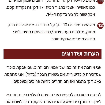
אופים 15–18 דק' עד שהרוגלך זהובים עמוק ומריחים
כמו מאפייה. אצלי בתנור הביתי 17 דק' זה נקודת קסם,
אבל שווה להציץ בדקה ה-14.
מוציאים ומצננים 10 דק' על התבנית. אם אוהבים ברק
מתוק, מזלפים מעט סירופ/דבש כשהם חמים. לפני
הגשה מפזרים אבקת סוכר.
הערות ושדרוגים
אני אוהבת את זה כמו של אמא: חם, זהוב, עם אבקת סוכר
שמזכירה קונדיטוריה. אם נשארו רוגלך (נדיר), אני מחממת
2–3 דק' בתנור ואז הם חוזרים להיות פריכים ומעלפים.
לגרסה מרעננת, לפעמים אני מוסיפה למילוי גרידת תפוז או
לימון. זה נותן ריח משגע ומרים את השוקולד בלי לשנות את