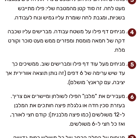
מעט לחה. זה סוד קטן מהמטבח שלי: פילו מתייבש
בשניות, ומגבת לחה שומרת עליו גמיש ונוח לעבודה.
מניחים דף פילו על משטח עבודה. מברישים עליו שכבה
דקה של חמאה מומסת ומפזרים ממש מעט סוכר וקורט
מלח.
מניחים מעל עוד דף פילו ומברישים שוב. ממשיכים כך
עד שיש ערימה של 6 דפים (זה נותן תוצאה אוורירית אך
יציבה, עם קראנץ’ מושלם).
מעבירים את "מלבן" הפילו לשולחן ומיישרים אם צריך.
בעזרת סכין חדה או גלגלת פיצה חותכים את המלבן
ל-12 משולשים (כמו פיצה מלבנית): קודם חצי לאורך,
ואז כל חצי ל-6 משולשים.
מניחים על החלק הרחב של כל משולש כפית גדושה