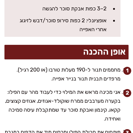
2–3 כפות אבקת סוכר להגשה
אופציונלי: 2 כפות סירופ סוכר/דבש לזיגוג
אחרי האפייה
אופן ההכנה
מחממים תנור ל-190 מעלות טורבו (או 200 רגיל).
מרפדים תבנית תנור בנייר אפייה.
אני מכינה מראש את המילוי כדי לעבוד מהר עם הפילו:
בקערה מערבבים ממרח שוקולד-אגוזים, אגוזים קצוצים,
קקאו, קינמון ואבקת סוכר עד שמתקבלת עיסה סמיכה
ואחידה.
פותחים את חבילת הפילו ומכסים מיד את הדפים במגבת