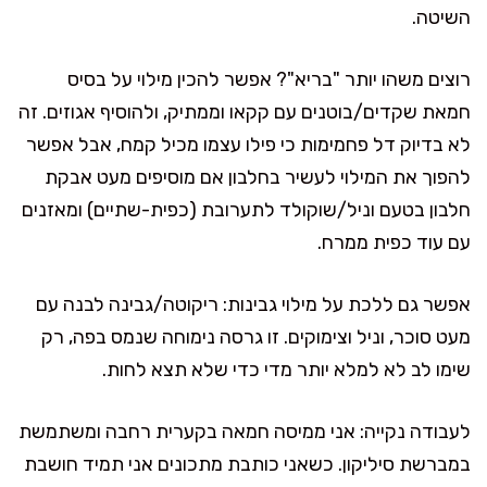
השיטה.
רוצים משהו יותר "בריא"? אפשר להכין מילוי על בסיס
חמאת שקדים/בוטנים עם קקאו וממתיק, ולהוסיף אגוזים. זה
לא בדיוק דל פחמימות כי פילו עצמו מכיל קמח, אבל אפשר
להפוך את המילוי לעשיר בחלבון אם מוסיפים מעט אבקת
חלבון בטעם וניל/שוקולד לתערובת (כפית-שתיים) ומאזנים
עם עוד כפית ממרח.
אפשר גם ללכת על מילוי גבינות: ריקוטה/גבינה לבנה עם
מעט סוכר, וניל וצימוקים. זו גרסה נימוחה שנמס בפה, רק
שימו לב לא למלא יותר מדי כדי שלא תצא לחות.
לעבודה נקייה: אני ממיסה חמאה בקערית רחבה ומשתמשת
במברשת סיליקון. כשאני כותבת מתכונים אני תמיד חושבת