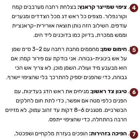
ציפוי שמייצר קראנץ:
בצלחת רחבה מערבבים קמח
וקורנפלור. מצפים כל ראש דג מכל הצדדים ומנערים
עודפים. השילוב הזה נותן תוצאה אוורירית-קראנצ׳ית
וממש ממכרת, בדיוק כמו בדוכנים ליד הים.
חימום שמן:
מחממים מחבת רחבה עם 2–3 ס״מ שמן
על אש בינונית-גבוהה. אני בודקת עם פירור קמח: אם
הוא מבעבע מיד ועולה, השמן מוכן. לא צריך אש הכי
גבוהה, כדי שהפנים יספיק להתרכך בלי שהציפוי יישרף.
טיגון צד ראשון:
מניחים את ראש הדג בעדינות, עם
הפנים כלפי מטה אם אפשר, כדי לתת חום לחלקים
הבשרניים. מטגנים 6–8 דקות עד זהוב עמוק. לא מזיזים
הרבה בהתחלה, כדי שהציפוי ייתפס.
הפיכה בזהירות:
הופכים בעזרת מלקחיים ושפכטל,