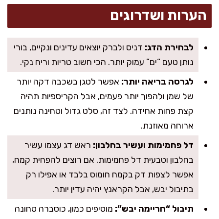
הערות ושדרוגים
לבחירת הדג:
דניס ולברק יוצאים עדינים ונקיים, בורי
נותן טעם “ים” עמוק יותר. הכי חשוב טריות וריח נקי.
לגרסה בריאה יותר:
אפשר לטגן בשכבה דקה יותר
של שמן ולהפוך יותר פעמים, אבל הקריספיות תהיה
קצת פחות אחידה. לצד זה, סלט גדול וטחינה נותנים
ארוחה מאוזנת.
דל פחמימות ועשיר בחלבון:
ראש דג עצמו עשיר
בחלבון וטבעית דל פחמימות. אם רוצים להפחית קמח,
אפשר לצפות דק בקמח חומוס בלבד או אפילו רק
בתיבול יבש, אבל הקראנץ יהיה עדין יותר.
תיבול “חריימה יבש”:
מוסיפים כמון, כוסברה טחונה