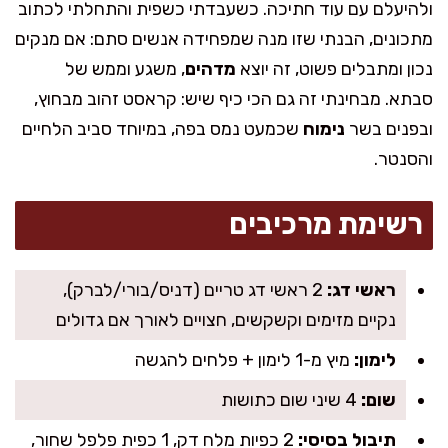
ולהיעלם עם עוד חתיכה. כשעבדתי כשפית והתחלתי לכתוב
מתכונים, הבנתי שזו מנה שמפחידה אנשים סתם: אם מנקים
נכון ומתבלים פשוט, זה יוצא
מדהים
, משגע וממש של
סבתא. מבחינתי זה גם הכי כיף שיש: קראסט זהוב מבחוץ,
ובפנים בשר
נימוח
שכמעט נמס בפה, במיוחד סביב הלחיים
והסנטר.
רשימת מרכיבים
ראשי דג:
2 ראשי דג טריים (דניס/בורי/לברק),
נקיים מזימים וקשקשים, חצויים לאורך אם גדולים
לימון:
מיץ מ-1 לימון + פלחים להגשה
שום:
4 שיני שום כתושות
תיבול בסיסי:
2 כפיות מלח דק, 1 כפית פלפל שחור,