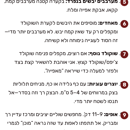
מערבבים יבשים בנפרד:
בקערה קטנה מערבבים קמח,
קקאו, אבקת אפייה ומלח.
מאחדים:
מוסיפים את היבשים לקערת השוקולד
ומקפלים רק עד שאין קמח יבש. לא מערבבים יותר מדי—
זה הסוד לעוגייה נימוחה ולא קשיחה.
שוקולד נוסף:
אם רוצים, מקפלים פנימה שוקולד
צ’יפס/שוקולד קצוץ. אני אוהבת להשאיר קצת בצד
ולפזר למעלה כדי שייראה “מאפייה”.
יוצרים עוגיות:
עם כף גלידה או כף, מניחים תלוליות
בצק במרווחים של 4–5 ס”מ. הבצק רך וזה בסדר—אל
תנסו לשטח יותר מדי.
אופים:
9–11 דק’. מחפשים שוליים יציבים ומרכז עדיין רך
ומבריק. אל תתפתו לאפות עד שזה נראה “מוכן” לגמרי