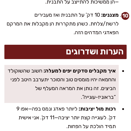
—הן ממשיכות להתייצב על התבנית.
מצננים:
10 דק’ על התבנית ואז מעבירים
לרשת/צלחת. כשהן מתקררות הן מקבלות את המרקם
הפאדגי המדהים הזה.
הערות ושדרוגים
איך מקבלים סדקים יפים למעלה:
חשוב שהשוקולד
והחמאה יהיו מומסים טוב והסוכר יתערבב היטב לפני
הביצים. זה נותן את המראה המעלף של
“בראוניז-עוגייה”.
רכות מול יציבות:
ליותר פאדג ונמס בפה—אפו 9
דק’. לעוגייה קצת יותר יציבה—11 דק’. אני אישית
תמיד הולכת על הפחות.