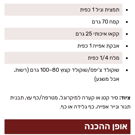
תמצית וניל 1 כפית
קמח 70 גרם
קקאו איכותי 25 גרם
אבקת אפייה 1 כפית
מלח 1/4 כפית
שוקולד צ’יפס/שוקולד קצוץ 80–100 גרם (רשות,
אבל משגע)
ציוד:
סיר קטן או קערה למיקרוגל, מטרפה/כף עץ, תבנית
תנור ונייר אפייה, כף גלידה או כף.
אופן ההכנה