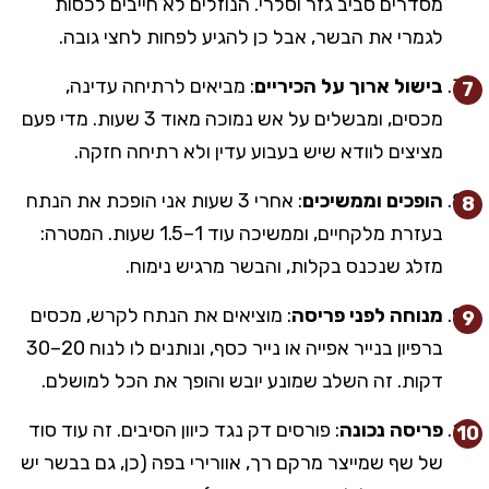
מסדרים סביב גזר וסלרי. הנוזלים לא חייבים לכסות
לגמרי את הבשר, אבל כן להגיע לפחות לחצי גובה.
בישול ארוך על הכיריים
: מביאים לרתיחה עדינה,
מכסים, ומבשלים על אש נמוכה מאוד 3 שעות. מדי פעם
מציצים לוודא שיש בעבוע עדין ולא רתיחה חזקה.
הופכים וממשיכים
: אחרי 3 שעות אני הופכת את הנתח
בעזרת מלקחיים, וממשיכה עוד 1–1.5 שעות. המטרה:
מזלג שנכנס בקלות, והבשר מרגיש נימוח.
מנוחה לפני פריסה
: מוציאים את הנתח לקרש, מכסים
ברפיון בנייר אפייה או נייר כסף, ונותנים לו לנוח 20–30
דקות. זה השלב שמונע יובש והופך את הכל למושלם.
פריסה נכונה
: פורסים דק נגד כיוון הסיבים. זה עוד סוד
של שף שמייצר מרקם רך, אוורירי בפה (כן, גם בבשר יש