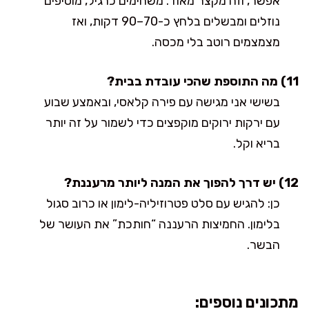
אפשר, וזה מקצר מאוד. משחימים כרגיל, מוסיפים
נוזלים ומבשלים בלחץ כ-70–90 דקות, ואז
מצמצמים רוטב בלי מכסה.
11) מה התוספת שהכי עובדת בבית?
בשישי אני מגישה עם פירה קלאסי, ובאמצע שבוע
עם ירקות ירוקים מוקפצים כדי לשמור על זה יותר
בריא וקל.
12) יש דרך להפוך את המנה ליותר מרעננת?
כן: להגיש עם סלט פטרוזיליה-לימון או כרוב סגול
בלימון. החמיצות הרעננה “חותכת” את העושר של
הבשר.
מתכונים נוספים: