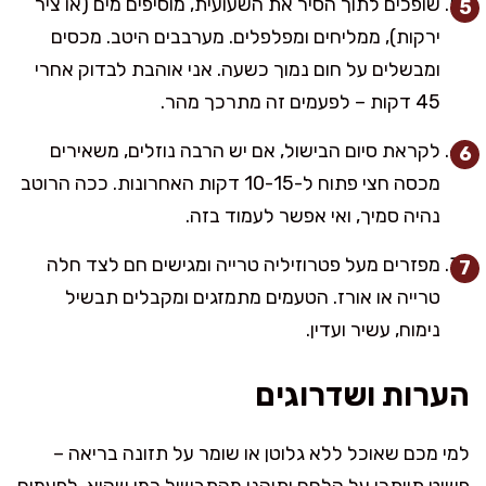
שופכים לתוך הסיר את השעועית, מוסיפים מים (או ציר
ירקות), ממליחים ומפלפלים. מערבבים היטב. מכסים
ומבשלים על חום נמוך כשעה. אני אוהבת לבדוק אחרי
45 דקות – לפעמים זה מתרכך מהר.
לקראת סיום הבישול, אם יש הרבה נוזלים, משאירים
מכסה חצי פתוח ל-10-15 דקות האחרונות. ככה הרוטב
נהיה סמיך, ואי אפשר לעמוד בזה.
מפזרים מעל פטרוזיליה טרייה ומגישים חם לצד חלה
טרייה או אורז. הטעמים מתמזגים ומקבלים תבשיל
נימוח, עשיר ועדין.
הערות ושדרוגים
למי מכם שאוכל ללא גלוטן או שומר על תזונה בריאה –
פשוט תוותרו על הלחם ותיהנו מהתבשיל כמו שהוא. לפעמים