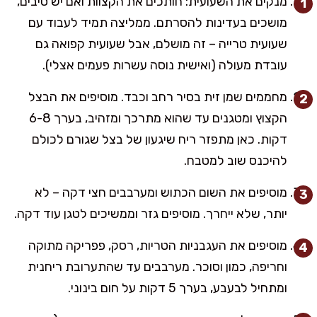
מנקים את השעועית: חותכים את הקצוות ואם יש סיבים,
מושכים בעדינות להסרתם. ממליצה תמיד לעבוד עם
שעועית טרייה – זה מושלם, אבל שעועית קפואה גם
עובדת מעולה (ואישית נוסה עשרות פעמים אצלי).
מחממים שמן זית בסיר רחב וכבד. מוסיפים את הבצל
הקצוץ ומטגנים עד שהוא מתרכך ומזהיב, בערך 6-8
דקות. כאן מתפזר ריח שיגעון של בצל שגורם לכולם
להיכנס שוב למטבח.
מוסיפים את השום הכתוש ומערבבים חצי דקה – לא
יותר, שלא ייחרך. מוסיפים גזר וממשיכים לטגן עוד דקה.
מוסיפים את העגבניות הטריות, רסק, פפריקה מתוקה
וחריפה, כמון וסוכר. מערבבים עד שהתערובת ריחנית
ומתחיל לבעבע, בערך 5 דקות על חום בינוני.