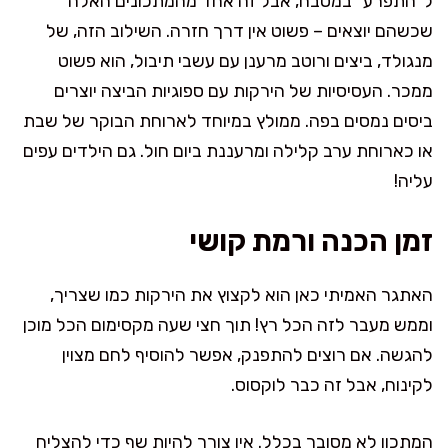
ל"התפרע" במטבח, אבל זה אחד מהמתכונים האלה
שכשהם יוצאים – פשוט אין דרך חזרה. השילוב הזה, של
מנגולד, ביצים ורוטב מרענן עם עשבי תיבול, הוא פשוט
ממכר. העסיסיות של הירקות עם ספוגיות הביצה יוצרים
ביסים נמסים בפה. ממולץ במיוחד לארוחת הבוקר של שבת
או כארוחת ערב קלילה ומרעננת ביום חול. גם הילדים עפים
עליה!
זמן הכנה ורמת קושי
האתגר האמיתי כאן הוא לקצוץ את הירקות כמו שצריך,
וממש מעבר לזה הכל רץ! תוך חצי שעה מקסימום הכל מוכן
להגשה. אם רוצים להתפנק, אפשר להוסיף לחם מצוין
לקינוח, אבל זה כבר לוקסוס.
המתכון לא מסובך בכלל. אין צורך להיות שף כדי להצליח