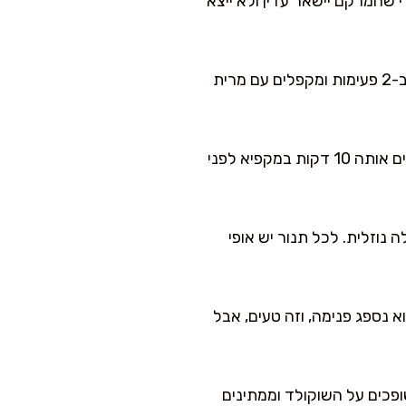
 שהמרקם יישאר עדין ולא ייצא
בקערה נפרדת מערבבים קמח, קקאו, אבקת אפייה ומלח. מוסיפים את היבשים לקערת הרטובים ב-2 פעימות ומקפלים עם מרית
מוסיפים חלבה מפוררת ושוקולד קצוץ ומקפלים בעדינות. אם החלבה מאוד רכה, אני ממליצה לשים אותה 10 דקות במקפיא לפני
בל בלי בלילה נוזלית. לכל תנור יש אופי
י הוא נספג פנימה, וזה טעים, אבל
פכים על השוקולד וממתינים