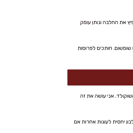
יץ את החלבה ונותן עומק
 ומקשטים בפירורי חלבה או שומשום. חותכים לפרוסות
החלבה ל-250 גרם ולהפחית מעט מהשוקולד. אני עושה את זה
ון יחסית לעוגות אחרות אם