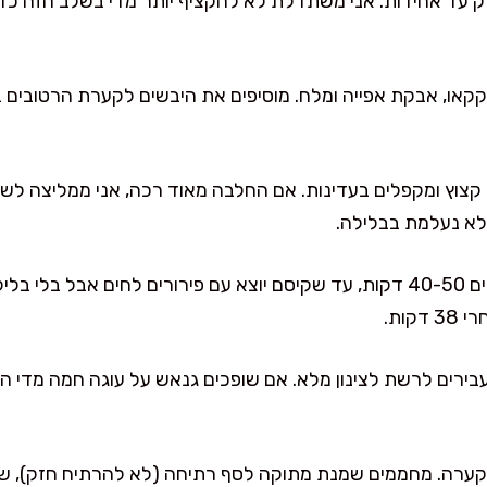
 רק עד אחידות. אני משתדלת לא להקציף יותר מדי בשלב הזה כדי
לא נעלמת בבלילה.
מעבירים לתבנית ומשטחים. אופים 40-50 דקות, עד שקיסם יוצא עם פירורים לחים א
קות.
 15 דקות ואז מעבירים לרשת לצינון מלא. אם שופכים גנאש על עוגה חמה מד
לקערה. מחממים שמנת מתוקה לסף רתיחה (לא להרתיח חזק), שו