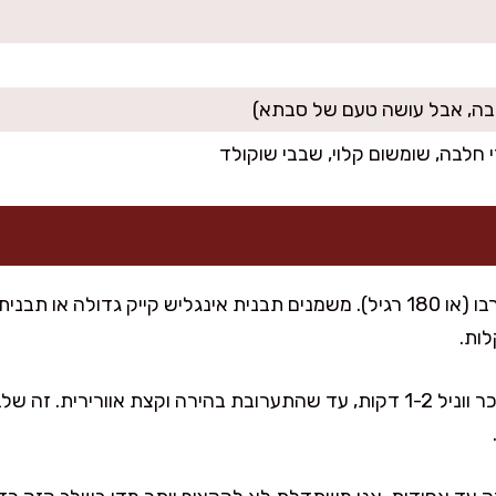
רי חלבה, שומשום קלוי, שבבי שוקולד
מחממים תנור ל-170 מעלות טורבו (או 180 רגיל). משמנים תבנית אינגליש קייק ג
ות.
בקערה גדולה טורפים ביצים, סוכר ווניל 1-2 דקות, עד שהתערובת בהירה וקצת או