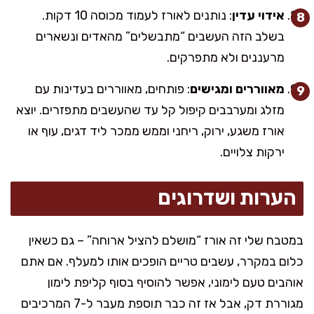
אידוי עדין
: נותנים לאורז לעמוד מכוסה 10 דקות.
בשלב הזה העשבים “מתבשלים” מהאדים ונשארים
מרעננים ולא מתפרקים.
מאווררים ומגישים
: פותחים, מאווררים בעדינות עם
מזלג ומערבבים קיפול קל עד שהעשבים מתפזרים. יוצא
אורז משגע, ירוק, ריחני וממש ממכר ליד דגים, עוף או
ירקות צלויים.
הערות ושדרוגים
במטבח שלי זה אורז “מושלם להציל ארוחה” – גם כשאין
כלום במקרר, עשבים טריים הופכים אותו למעלף. אם אתם
אוהבים טעם לימוני, אפשר להוסיף בסוף קליפת לימון
מגוררת דק, אבל אז זה כבר תוספת מעבר ל-7 המרכיבים