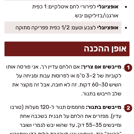
אופציונלי
לפירורי לחם איטלקיים: 1 כפית
אורגנו/בזיליקום יבש
אופציונלי
לצבע וטעם: 1/2 כפית פפריקה מתוקה
אופן ההכנה
מייבשים אם צריך:
אם הלחם עדיין רך, אני פורסה אותו
לקוביות של 2–3 ס”מ או לפרוסות עבות ומניחה על
השיש 30–60 דקות. זה לא חובה, אבל זה מקצר את
שלב הייבוש בתנור.
מייבשים בתנור:
מחממים תנור ל-120 מעלות (טורבו
עדין). מפזרים את הלחם על תבנית בשכבה אחת
ומייבשים 35–55 דק’, עד שהוא יבש לגמרי ושובר
“קראק” ביד. באמצע אני מערבבת קלות כדי שיתייבש