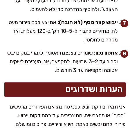
לפי הטעם. אני ממליצה להתחיל במעט, לטעום “על
האצבע”, ולהוסיף בהדרגה כדי לא להעמיס.
ייבוש קצר נוסף (לא חובה):
אם יצא לכם פירור מעט
לח, מחזירים לתנור ל-5–10 דק’ ב-120 מעלות, ואז
מקררים לחלוטין.
אחסון נכון:
שומרים בצנצנת אטומה לגמרי במקום יבש
וקריר עד 2–3 שבועות. להקפאה, אני מעבירה לשקית
אטומה ומקפיאה עד 3 חודשים.
הערות ושדרוגים
אני תמיד בודקת יובש לפני טחינה: אם הפירורים מרגישים
“רכים” או מתגבשים, הם צריכים עוד כמה דקות ייבוש.
פירורי לחם יבשים באמת יהיו אווריריים, פריכים ומושלם