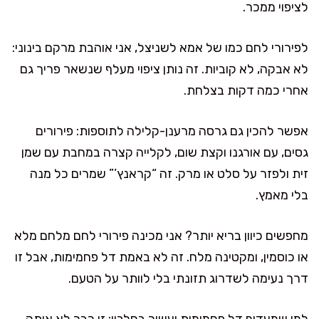
לציפוי ממכר.
לפירורי לחם כמו של אמא לשניצל, אני אוהבת מרקם בינוני:
לא אבקה, לא קוביות. זה נותן ציפוי מעלף שנשאר פריך גם
אחרי כמה דקות בצלחת.
אפשר להכין גם גרסה מרענן-קלילה לתוספות: פירורים
גסים, עם אורגנו וקצת שום, לקלייה קצרה במחבת עם שמן
זית ולפזר על סלט או מרק. זה “קראנץ’” שמרים כל מנה
בלי מאמץ.
מחפשים כיוון בריא יותר? אני מכינה פירורי לחם מלחם מלא
או כוסמין, ומקטינה מלח. זה לא באמת דל פחמימות, אבל זו
דרך נעימה לשדרוג תזונתי בלי לוותר על הטעם.
למי שמעדיף דל פחמימות ועשיר בחלבון: זו כבר לא אותה