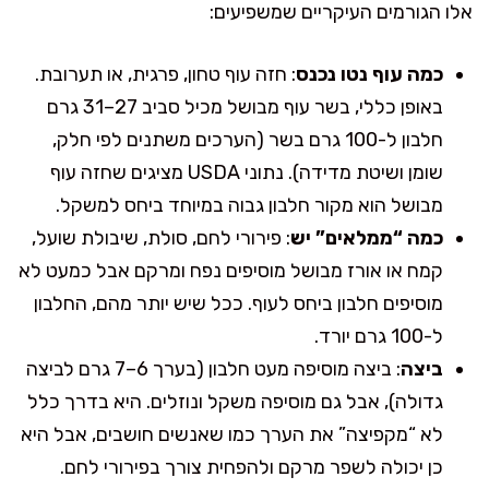
אלו הגורמים העיקריים שמשפיעים:
כמה עוף נטו נכנס
: חזה עוף טחון, פרגית, או תערובת.
באופן כללי, בשר עוף מבושל מכיל סביב 27–31 גרם
חלבון ל-100 גרם בשר (הערכים משתנים לפי חלק,
שומן ושיטת מדידה). נתוני USDA מציגים שחזה עוף
מבושל הוא מקור חלבון גבוה במיוחד ביחס למשקל.
כמה “ממלאים” יש
: פירורי לחם, סולת, שיבולת שועל,
קמח או אורז מבושל מוסיפים נפח ומרקם אבל כמעט לא
מוסיפים חלבון ביחס לעוף. ככל שיש יותר מהם, החלבון
ל-100 גרם יורד.
ביצה
: ביצה מוסיפה מעט חלבון (בערך 6–7 גרם לביצה
גדולה), אבל גם מוסיפה משקל ונוזלים. היא בדרך כלל
לא “מקפיצה” את הערך כמו שאנשים חושבים, אבל היא
כן יכולה לשפר מרקם ולהפחית צורך בפירורי לחם.