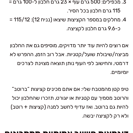
מכפילים: 500 גרם עוף × 23 גרם חלבון ל-100 גרם =
115 גרם חלבון בכל הסיר.
מחלקים במספר הקציצות שיצאו (נניח 12): 115/12 =
כ-9.6 גרם חלבון לקציצה.
אם רוצים להיות עוד יותר מדויקים, מוסיפים גם את החלבון
מביצה/שיבולת שועל/קטניות. אבל רוב הזמן, ההפרש לא
דרמטי, והחישוב לפי העוף נותן תוצאה מצוינת לצרכים
יומיומיים.
טיפ קטן מהמטבח שלי: אם אתם מכינים קציצות “ברוטב”
והרוטב מסמיך עם קטניות או יוגורט, תזכרו שהחלבון יכול
להיות גם ברוטב. ואז עדיף לחשב למנה (קציצות + רוטב)
ולא רק לקציצה יבשה.