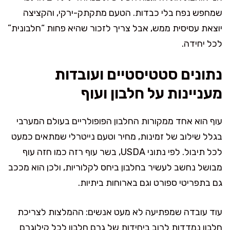
שמחפש נפח בלי כבדות. הטעם מתקתק-ירקי, והקציצה
יוצאת עסיסית ממש, אבל צריך לזכור שהיא פחות “חלבונית”
לכל יחידה.
נתונים סטטיסטיים ועובדות
מעניינות על חלבון ועוף
עוף הוא אחד ממקורות החלבון הפופולריים בעולם המערבי
בגלל שילוב של זמינות, מחיר וטעם נייטרלי שמתאים כמעט
לכל תיבול. לפי נתוני USDA, בשר עוף רזה כמו חזה עוף
מבושל נחשב לעשיר בחלבון ביחס לקלוריות, ולכן הוא מככב
גם בתפריטי ספורט וגם בארוחות ביתיות.
עוד עובדה שמפתיעה לא מעט אנשים: ההמלצות לצריכת
חלבון נמדדות לרוב ביחידות של גרם חלבון לכל קילוגרם