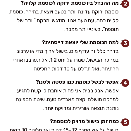
מה ההבדל בין כוסמת ירוקה לכוסמת קלויה?
כוסמת ירוקה עדינה יותר בטעם ויוצאת בהירה. כוסמת
קלויה כהה, עם טעם אגוזי מודגש ומרקם “יותר של
תוספת”, בעיניי יותר ממכר.
למה הכוסמת שלי יוצאת דייסתית?
בדרך כלל זה עודף מים, בישול ארוך מדי או ערבוב
במהלך הבישול. שמרו על יחס 1:2, אל תערבבו אחרי
הרתיחה, ואל תדלגו על 10 דקות החליטה.
אפשר לבשל כוסמת כמו פסטה ולסנן?
אפשר, אבל בבית אני פחות אוהבת כי קשה להגיע
למרקם מושלם וקצת מאבדים טעם. שיטת הספיגה
נותנת תוצאה אוורירית ומדויקת יותר.
כמה זמן בישול מדויק לכוסמת?
בישול על אש קטנה 12–15 דקות ואז חליטה 10 דקות.