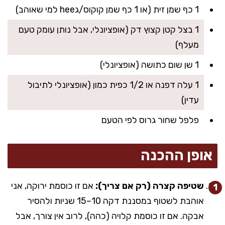
1 כף שמן זית (או 1 כף שמן קוקוס/גhee למי שאוהב)
1 בצל קטן קצוץ דק (אופציונלי, אבל נותן עומק טעם
מעלף)
1 שן שום כתושה (אופציונלי)
1 עלה דפנה או 1/2 כפית כמון (אופציונלי לתיבול
עדין)
פלפל שחור גרוס לפי הטעם
אופן ההכנה
שטיפה קצרה (רק אם צריך):
אם זו כוסמת ירוקה, אני
אוהבת לשטוף במסננת דקה 10–15 שניות ולהסיר
אבקה. אם זו כוסמת קלויה (כהה), לרוב אין צורך, אבל