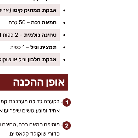
אבקת ממתיק קיטו
(אריתריטו
חמאה רכה
– 50 גרם
טחינה גולמית
– 2 כפות (מוסיפה עומק “של סבתא” בלי שאף אחד מנחש)
תמצית וניל
– 1 כפית
אבקת חלבון
וניל או שוקולד (ללא סו
אופן ההכנה
בקערה גדולה מערבבת קמח ש
אחיד ומונע גושים שיפריעו א
מוסיפה חמאה רכה, טחינה ות
כדורי שוקולד קלאסיים.