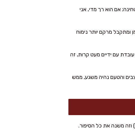
ינה; אם הוא רך מדי, אני
פח שומן ומתקבל מרקם יותר נימוח
ם גדולים. אני עובדת עם ידיים מעט קרות, זה
במקרר. אחרי כ-30 דקות קירור הם מתייצבים והטעם נהיה משגע, ממש
) וזה משנה את כל הסיפור.