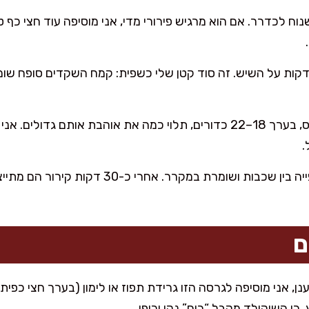
ח לכדרר. אם הוא מרגיש פירורי מדי, אני מוסיפה עוד חצי כף טח
ותנת לבצק “לנשום” 3–4 דקות על השיש. זה סוד קטן שלי כשפית: קמח השקדים סו
מכדררת לכדורים בגודל ביס, בערך 18–22 כדורים, תלוי כמה את אוהבת אות
.
מסדרת בקופסה עם נייר אפייה בין שכבות ושומרת 
ם
ן, אני מוסיפה לגרסה הזו גרידת תפוז או לימון (בערך חצי כפית
כי השוקולד מקבל “ריח” נקי וכיפי.