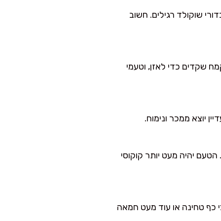
ורי שוקולד רגילים. חשוב
יר בחלבון והמרקם משתנה. אם מוותרים, הוסיפי עוד 3–4 כפות קמח שקדים כדי לאזן, וטעמי
ן יוצא ממכר ונימוח.
הטעם יהיה מעט יותר קוקוסי
 כף טחינה או עוד מעט חמאה