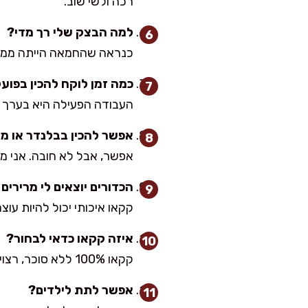
רכה ולשי שוב.
למה הבצק שלי רך מדי?
כנראה שהחמאה הייתה ממש חמה או שה
כמה זמן לוקח להכין בפוע
העבודה הפעילה היא בערך 20 דק'. הקירור הוא בונוס, אבל לא נחשב זמן הכנה פעיל.
אפשר להכין בבלנדר או מע
אפשר, אבל לא חובה. אני מכ
הכדורים יוצאים לי מרירים
קקאו איכותי יכול להיות עו
איזה קקאו כדאי לבחור?
קקאו 100% ללא סוכר, רצוי כהה ואיכותי. זה מה שנותן את הטעם השוקולדי העמוק וה”מעלף” בלי צורך בשוקולד מומס.
אפשר לתת לילדים?