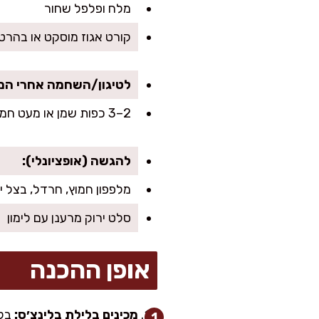
מלח ופלפל שחור
קורט אגוז מוסקט או בהרט (
לטיגון/השחמה אחרי המיל
2–3 כפות שמן או מעט חמאה (בחמאה זה יותר מפנק, אבל אז זה חלבי)
להגשה (אופציונלי):
מלפפון חמוץ, חרדל, בצל י
סלט ירוק מרענן עם לימון
אופן ההכנה
מכינים בלילת בלינצ׳ס:
בקע