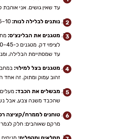
עד שאין גושים. אני אוהבת ל
נותנים לבלילה לנוח:
10–15 דקות על השיש (לא חובה, אבל זה עוזר לבלינצ׳ס להיות רך ולא נקרע).
מטגנים את הבלינצ׳ס:
מחמ
עד שמסתיימת הבלילה, ומניחי
מטגנים בצל למילוי:
זהוב עמוק ומתוק. זה אחד ה
מבשלים את הכבד:
שהכבד משנה צבע, אבל נשאר
טוחנים לממרח/קציצה רכ
מרקם שאוהבים: חלק לגמרי א
ממלאים ומקפלים: