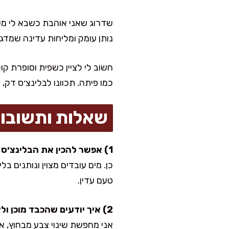
שדרוג שאני אוהבת כשבא לי משה
נותן עומק ומליחות עדינה שמד
חשוב לי לציין כשפית וסופרת קו
כמו פיתה. תכוונו לבלינצ׳ס דק, א
שאלות ותשובו
1) אפשר להכין את הבלינצ׳ס בלי חלב?
כן. מים עובדים מצוין ונותנים 
טעם עדין.
2) איך יודעים שהכבד מוכן ולא יבש?
אני מחפשת שינוי צבע מבחוץ, א