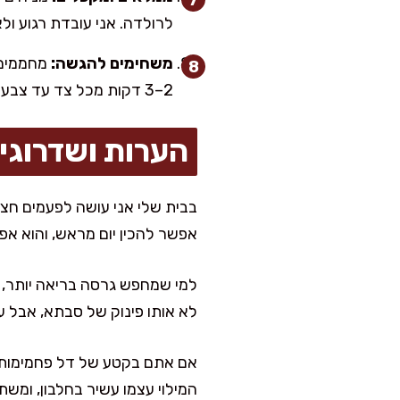
לרולדה. אני עובדת רגוע ול
משחימים להגשה:
מחממים 
2–3 דקות מכל צד עד צבע זהוב ומראה מושלם. מגישים חם עם מלפפון חמוץ וחרדל.
הערות ושדרוגי
בבית שלי אני עושה לפעמים חצי
אפשר להכין יום מראש, והוא אפ
למי שמחפש גרסה בריאה יותר, 
לא אותו פינוק של סבתא, אבל עדי
אם אתם בקטע של דל פחמימות, 
המילוי עצמו עשיר בחלבון, ומש