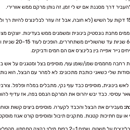
העביר דרך מסננת אם יש לי זמן, זה נותן מרקם ממש אוורירי.
מים מחבת נונסטיק בינונית ומשמנים ממש בעדינות. יוצקים מ
לציפוי דק. מטגנים כ-45
ם נייר אפייה בין בלינצ׳ס אם הם חמים ודביקים.
סודות שלי כשאני כותבת מתכונים: לא למהר עם הבצל, הוא נות
 עסיסי. כבד יבש יהרוס את המרקם הנמס בפה, אז עדיף להור
ה:
מעבירים את הבצל והכבד לקערה. מוסיפים ביצים קשות וטוחנ
ו עם חתיכות קטנות. מתקנים תיבול ומוסיפים קורט אגוז מוסק
מניחים בלינצ׳ס על משטח, שמים 1–2 כפות מילוי בקצה 