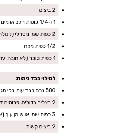
2 ביצים
1 ו-1/4 כוסות חלב או מים (לבחירה)
2 כפות שמן ניטרלי (קנולה/חמניות) + עוד מעט לשימון המחבת
1/2 כפית מלח
1 כפית סוכר (לא חובה, עוזר לאיזון טעמים)
למילוי כבד נימוח:
500 גרם כבד עוף, נקי מגידים
2 בצלים גדולים, פרוסים דק
3 כפות שמן או שומן עוף (אם רוצים טעם ממש של סבתא)
2 ביצים קשות