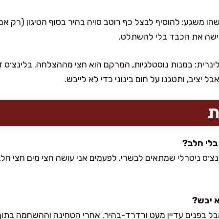
ו משגע: להוסיף לבצל כף רוטב סויה בהיר בסוף הטיגון (רק אם 
גישה את הכבד בלי להשתלט.
לינרית: במנות נוסטלגיות, המרקם הוא חצי מההצלחה. בלינצ׳ס דק
בל יציב, ותטגנו על חום בינוני כדי לא לייבש.
ת
בלינצ׳ס ניטרלי שמתאים לבשרי. לפעמים אני עושה חצי מים חצי חל
בל בפנים עדיין מעט ורדרד-בהיר. אחרי הטחינה וההשחמה בתוך