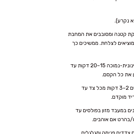
צקת קטנה ומסובבים את המחבת
–60 שניות עד שהשוליים משתחררים, הופכים לעוד 15–20 שניות ומוציאים לצלחת. ממשיכים כך
במחבת רחבה מחממים שמן/שומן עוף, מוסיפים בצל ומטגנים על אש בינונית-נמוכה 15–20 דקות עד
ן את כל הקסם.
מעלים לאש בינונית, מוסיפים כבד עוף נקי, מתבלים במלח ופלפל. צורבים 2–3 דקות מכל צד עד
יד מוקדם.
ים במעבד מזון בפולסים עד
ט/בהרט אם אוהבים.
התחתון, מקפלים צדדים פנימה ומגלגלים