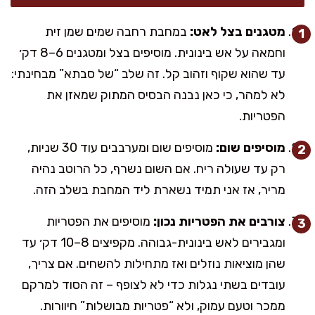
מטגנים בצל לאט:
במחבת רחבה שמים שמן זית
וחמאה על אש בינונית. מוסיפים בצל ומטגנים 6–8 דק׳
עד שהוא שקוף וזהוב קל. זה שלב “של סבתא” מבחינתי:
לא למהר, כי כאן נבנה הבסיס המתוק שמאזן את
הפטריות.
מוסיפים שום:
מוסיפים שום ומערבבים עוד 30 שניות,
רק עד שעולה ריח. אם השום נשרף, כל הרוטב נהיה
מריר, אז אני תמיד נשארת ליד המחבת בשלב הזה.
צורבים את הפטריות נכון:
מוסיפים את הפטריות
ומגבירים לאש בינונית-גבוהה. מקפיצים 8–10 דק׳ עד
שהן מוציאות נוזלים ואז מתחילות להשחים. אם צריך,
עובדים בשתי נגלות כדי לא לצופף – זה הסוד למרקם
ממכר וטעם עמוק, ולא “פטריות מבושלות” חיוורות.