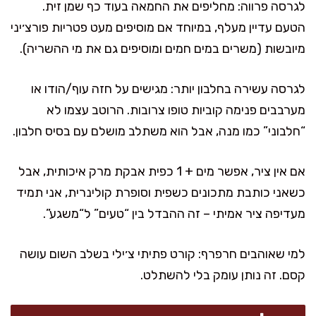
לגרסה פרווה: מחליפים את החמאה בעוד כף שמן זית.
הטעם עדיין מעלף, במיוחד אם מוסיפים מעט פטריות פורצ׳יני
מיובשות (משרים במים חמים ומוסיפים גם את מי ההשריה).
לגרסה עשירה בחלבון יותר: מגישים על חזה עוף/הודו או
מערבבים פנימה קוביות טופו צרובות. הרוטב עצמו לא
“חלבוני” כמו מנה, אבל הוא משתלב מושלם עם בסיס חלבון.
אם אין ציר, אפשר מים + 1 כפית אבקת מרק איכותית, אבל
כשאני כותבת מתכונים כשפית וסופרת קולינרית, אני תמיד
מעדיפה ציר אמיתי – זה ההבדל בין “טעים” ל“משגע”.
למי שאוהבים חרפרף: קורט פתיתי צ׳ילי בשלב השום עושה
קסם. זה נותן עומק בלי להשתלט.