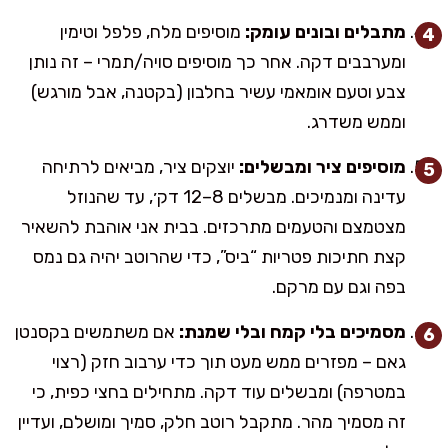
מתבלים ובונים עומק:
מוסיפים מלח, פלפל וטימין
ומערבבים דקה. אחר כך מוסיפים סויה/תמרי – זה נותן
צבע וטעם אומאמי עשיר בחלבון (בקטנה, אבל מורגש)
וממש משדרג.
מוסיפים ציר ומבשלים:
יוצקים ציר, מביאים לרתיחה
עדינה ומנמיכים. מבשלים 8–12 דק׳, עד שהנוזל
מצטמצם והטעמים מתרכזים. בבית אני אוהבת להשאיר
קצת חתיכות פטריות “ביס”, כדי שהרוטב יהיה גם נמס
בפה וגם עם מרקם.
מסמיכים בלי קמח ובלי שמנת:
אם משתמשים בקסנטן
גאם – מפזרים ממש מעט תוך כדי ערבוב חזק (רצוי
במטרפה) ומבשלים עוד דקה. מתחילים בחצי כפית, כי
זה מסמיך מהר. מתקבל רוטב חלק, סמיך ומושלם, ועדיין