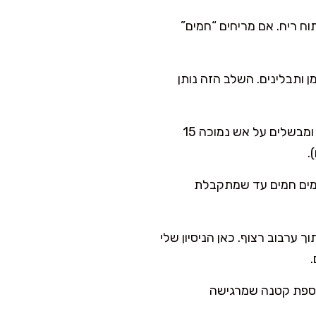
ערבבים 20–30 שניות רק כדי לפתוח ריח. אם מריחים “חמים”
ל גרגר מצופה בשמן ותבלינים. השלב הזה נותן
מוסיפים מלח ומים רותחים, מערבבים פעם אחת בלבד, מביאים לרתיחה ואז מכסים ומבשלים על אש נמוכה 15
גה מים חמים עד שמתקבלת
לסיר קטן ומחממים על אש נמוכה מאוד 3–5 דקות תוך ערבוב רצוף. כאן הניסיון שלי
.
דקות עד זהוב. זה תוספת קטנה שמרגישה