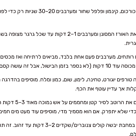
מוסיפים כורכום, קינמון ופלפל שחור ומ
מוסיפים את האורז המסונן ומערבבים 1–2 דקות עד שכ
רית.
בישול, אבל זה עושה קסם).
טורפים יוגורט, טחינה, לימון, שום, כמון ומלח. מוסיפים בהדר
ות אך עדיין עוטף את הכף.
מעבירים את הרוטב 
די שלא יתפרק. אם הוא מסמיך מדי, מוסיפים עוד מעט מים חמים
במחבת יבשה קולים צנוברים/שקדים 2–3 
ם.