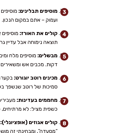
מוסיפים תבלינים:
ועמוק – אתם במקום הנכון.
קולים את האורז:
תוצאה נימוחה אבל עדיין גרג
מבשלים:
דקות. מכבים אש ומשאירים מכוסה עוד 10 דקות (לא נספר בזמן ה
מכינים רוטב יוגורט:
בקערה 
סמיכות של רוטב שנשפך בקל
מחממים בעדינות:
כשפית מציל: לא מרתיחים, כ
קולים אגוזים (אופציונלי):
“מסעדה”, ומבחינתי זה מושל