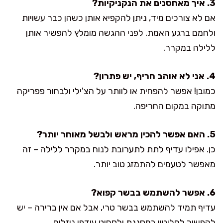
3. איך מאחסנים את הנקניקיות?
אם לא צורכים מיד, ניתן להקפיא אותן כשהן כבר עשויות
ולחמם ברגע האמת. לפני ההגשה מומלץ להפשיר אותן
ללילה במקרר.
4. אני לא אוהב חריף, יש פתרון?
כמובן! אפשר להפחית או לוותר על הצ'ילי ולבחור פפריקה
מתוקה במקום החריפה.
5. האם אפשר להכין מראש ולבשל מאוחר יותר?
כן. אפילו עדיף לתת לתערובת לנוח במקרר ללילה – זה
מאפשר לטעמים להתמזג טוב יותר.
6. אפשר להשתמש בבשר קפוא?
עדיף תמיד להשתמש בבשר טרי, אבל אם אין ברירה – יש
להפשיר לחלוטין במסננת ולסחוט עודפי נוזלים.