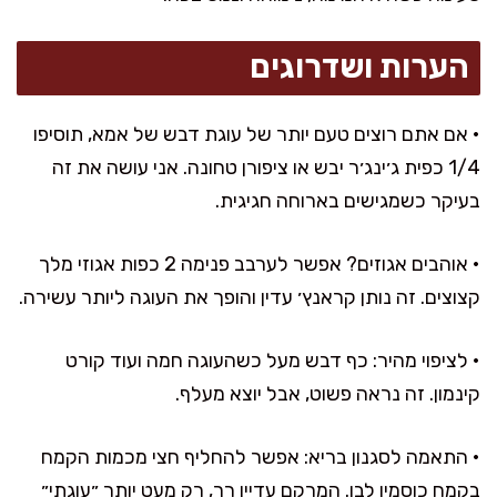
הערות ושדרוגים
• אם אתם רוצים טעם יותר של עוגת דבש של אמא, תוסיפו
1/4 כפית ג׳ינג׳ר יבש או ציפורן טחונה. אני עושה את זה
בעיקר כשמגישים בארוחה חגיגית.
• אוהבים אגוזים? אפשר לערבב פנימה 2 כפות אגוזי מלך
קצוצים. זה נותן קראנץ׳ עדין והופך את העוגה ליותר עשירה.
• לציפוי מהיר: כף דבש מעל כשהעוגה חמה ועוד קורט
קינמון. זה נראה פשוט, אבל יוצא מעלף.
• התאמה לסגנון בריא: אפשר להחליף חצי מכמות הקמח
בקמח כוסמין לבן. המרקם עדיין רך, רק מעט יותר ״עוגתי״