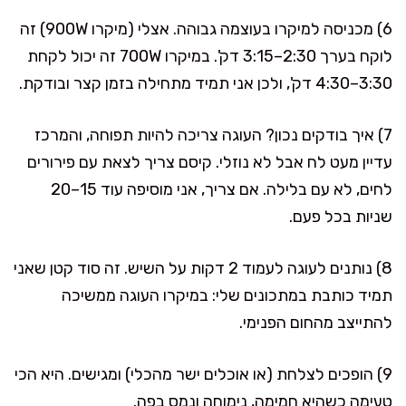
6) מכניסה למיקרו בעוצמה גבוהה. אצלי (מיקרו 900W) זה
לוקח בערך 2:30–3:15 דק'. במיקרו 700W זה יכול לקחת
3:30–4:30 דק', ולכן אני תמיד מתחילה בזמן קצר ובודקת.
7) איך בודקים נכון? העוגה צריכה להיות תפוחה, והמרכז
עדיין מעט לח אבל לא נוזלי. קיסם צריך לצאת עם פירורים
לחים, לא עם בלילה. אם צריך, אני מוסיפה עוד 15–20
שניות בכל פעם.
8) נותנים לעוגה לעמוד 2 דקות על השיש. זה סוד קטן שאני
תמיד כותבת במתכונים שלי: במיקרו העוגה ממשיכה
להתייצב מהחום הפנימי.
9) הופכים לצלחת (או אוכלים ישר מהכלי) ומגישים. היא הכי
טעימה כשהיא חמימה, נימוחה ונמס בפה.