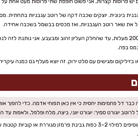
 יש פרוסות קצרות, אני פשוט חופפת שתי פרוסות מעט אחת על ה
ית בינונית. יוצקים שכבה דקה של רוטב עגבניות בתחתית. מסד
ל את שאר רוטב העגבניות, ואז מכסים בבשמל בשכבה אחידה.
מס בפה.
 בזיליקום ומגישים עם סלט ירוק. זה יוצא מעלף גם כמנה עיקרית
ם
כבר דל פחמימות יחסית כי אין כאן תפוחי אדמה. כדי להפוך אות
טב יוגורט סמיך: יוגורט יווני, ביצה, מלח ופלפל, ולאפות עד הת
מוסיפים למילוי 2–3 כפות גבינת פרמזן מגוררת או קוביו