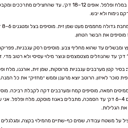
בעדינות בשמן זית ומתבלים במלח ופלפל. אופים 12–18 דק׳, עד שה
ם נימוח ולא יבש.
במח
 מוסיפים את הבשר הטחון.
ומבשלים עד שהוא מחליף צבע. מוסיפים רסק עגבניות, פפריקה, 
כפית סוכר לאיזון. הרוטב יוצא מרענן וממש ״מחזיק״ את כל המנה.
 ממיסים חמאה, מוסיפים קמח ומערבבים דקה לקבלת רביכה. מוסי
כדי שלא יהיו גושים. מבשלים 4–6 דק׳ עד הסמכה, מתבלים באגוז מוסקט, מלח 
את הגלילות.
ל על משטח עבודה, שמים כף-שתיים מהמילוי בקצה, ומגלגלים בע