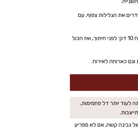
שנייה.
רים את הגלילות צפוף, עם
אופים 25–35 דק׳ ב-190–200 מעלות, עד שהחלק העליון זהוב ומבעבע. אני נותנת לזה לנוח 10 דק׳ לפני חיתוך, ואז הכול
 וגם כארוחה לאירוח.
ה לעוד יותר דל פחמימות,
ייצבות.
ת קטנות של גבינה קשה, אם לא מפריע