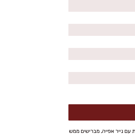
20 מעלות. מסדרים את פרוסות החציל על 2 תבניות עם נייר אפייה, מברישים ממש