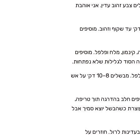
חצילים מתרככים ומקבלים צבע זהוב עדין. אני אוהבת
בת גדולה מחממים מעט שמן זית. מוסיפים בצל ומטגנים 6–8 דק׳ עד שקוף וזהוב. מוסיפים
קינמון, מלח ופלפל. מוסיפים
בסיר קטן מערבבים עגבניות מרוסקות, שמן זית, אורגנו, מלח ופלפל. מבשלים 8–10 דק׳ על אש
פים חלב בהדרגה תוך טריפה,
ופלפל. אני עוצרת כשהבשל יוצא סמיך אבל
דינות לרול. חוזרים על