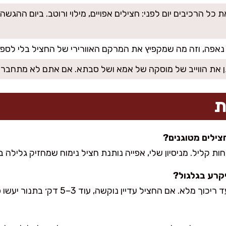
 כל הרכיבים יום לפני: חצילים אפויים, מילוי ורוטב. ביום ההג
נאפה, וזה מה שמקפיץ את המרקם האוורירי של החציל בלי לספוג
ן את הווייב של מוסקה של אמא ושל סבתא. אם אתם לא מתחברים
ת
ילים מטוגנים?
חות קליל. מניסיון שלי, אפייה נותנת חציל נימוח שמחזיק גלילה ב
קרע בגלגול?
א. אם החציל עדיין נוקשה, עוד 3–5 דק׳ בתנור יעשו פלאים.