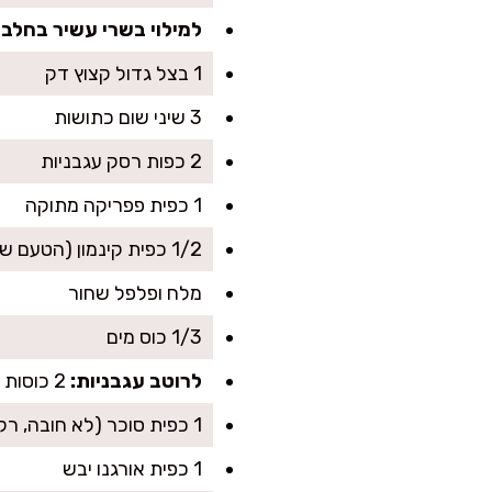
למילוי בשרי עשיר בחלבון
1 בצל גדול קצוץ דק
3 שיני שום כתושות
2 כפות רסק עגבניות
1 כפית פפריקה מתוקה
1/2 כפית קינמון (הטעם של מוסקה של סבתא אצלי מתחיל כאן)
מלח ופלפל שחור
1/3 כוס מים
לרוטב עגבניות:
2 כוסות עגבניות מרוסקות (או פסאטה)
1 כפית סוכר (לא חובה, רק אם העגבניות חומציות)
1 כפית אורגנו יבש