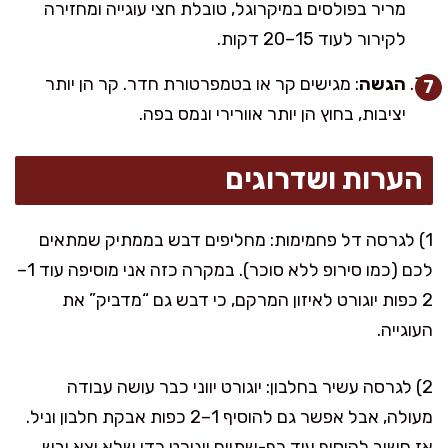
מריר בפולסים במיקרוגל, טובלת חצי עוגייה ומחזירה
לקירור לעוד 15–20 דקות.
הגשה
: מגישים קר או בטמפרטורת חדר. קר הן יותר
יציבות, בחוץ הן יותר אוורירי ונמס בפה.
הערות ושדרוגים
1) לגרסה דל פחמימות: מחליפים דבש בממתיק שמתאים
לכם (כמו סירופ ללא סוכר). במקרה כזה אני מוסיפה עוד 1–
2 כפות יוגורט לאיזון המרקם, כי דבש גם “מדביק” את
העוגייה.
2) לגרסה עשיר בחלבון: יוגורט יווני כבר עושה עבודה
מעולה, אבל אפשר גם להוסיף 1–2 כפות אבקת חלבון וניל.
אז חשוב להוסיף עוד כף-שתיים יוגורט כדי שלא יצא יבש.