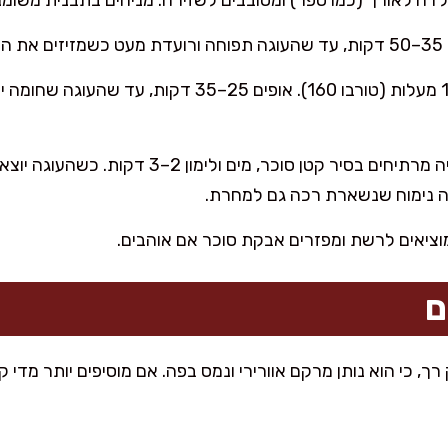
דה לאורך (כמו ספר) ומסובבים לשזירה. מניחים בתבנית משומנת
ת.
מחממים תנור ל-170 מעלות (טורבו 160). אופים 25–35
בזמן האפייה מרתיחים בסיר קטן סוכר, מים ול
גה נימוח שנשארת רכה גם למחרת.
ם
ך, כי הוא נותן מרקם אוורירי ונמס בפה. אם מוסיפים יותר מדי ק