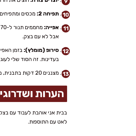
יוצרים צורה:
חוצים את הרול
תפיחה 2:
מכסים ומתפיחים 35–50 דקות, עד שהעוגה תפוחה ורועדת מעט כשמזיזים את התבני
אפייה:
אבל לא עם בצק.
סירופ (מומלץ):
בעדינות. זה הסוד שלי לעו
מצננים 20 דקות בתבנית, מוציאים לרשת ומפזרים אבקת סוכר אם אוהבים.
הערות ושדרוגי
בבית אני אוהבת לעבוד עם בצק ר
לאט עם התוספות.