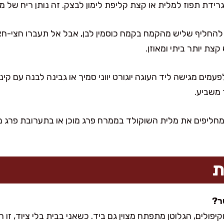
גרידת תפוז למלית או קצת קליפת לימון לבצק. זה נותן ריח של מ
 להחליף שליש מהקמח בקמח כוסמין לבן, אבל אל תעברו חצי-חצי
ת יותר ביתי ומאוזן.
עמים מגישה ליד העוגה יוגורט יווני סמיך או גבינה לבנה עם קי
 משביע.
חליפים את מלית השוקולד בממרח פרג מוכן או בתערובת פרג מב
ת
פולים, הגלוטן מתפתח מצוין גם ביד. כשאני בבית בלי ציוד, זו ה