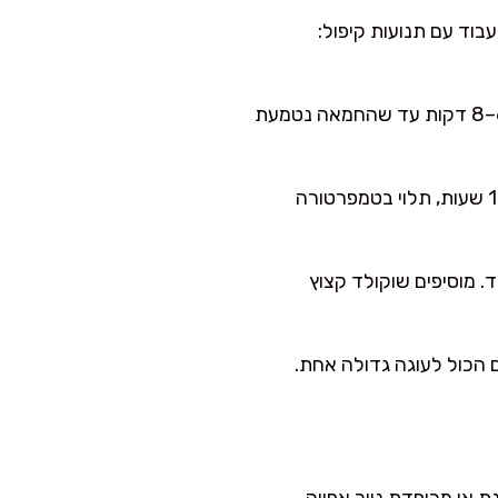
ם 4–5 דקות. אני אוהבת לעבוד עם תנועות קיפול:
משטחים מעט את הבצק ומוסיפים קוביות חמאה רכה. לשים עוד 6–8 דקות עד שהחמאה נטמעת
משמנים קלות קערה, מניחים את הבצק, מכסים ומתפיחים עד הכפלה (בערך 1–1.5 שעות, תלוי בטמפרטורה
 מוסיפים שוקולד קצוץ
) או עובדים עם הכול לעוגה גדולה אחת.