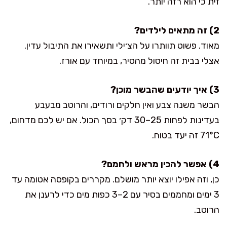
זית כי הוא רזה יותר.
2) זה מתאים לילדים?
מאוד. פשוט תוותרו על הצ׳ילי ותשאירו את התיבול עדין.
אצלי בבית זה חיסול מהסיר, במיוחד עם אורז.
3) איך יודעים שהבשר מוכן?
הבשר משנה צבע ואין חלקים ורודים, והרוטב מבעבע
בעדינות לפחות 25–30 דק׳ בסך הכול. אם יש לכם מדחום,
71°C זה יעד בטוח.
4) אפשר להכין מראש ולחמם?
כן, וזה אפילו יוצא יותר מושלם. מקררים בקופסה אטומה עד
3 ימים ומחממים בסיר עם 2–3 כפות מים כדי לרענן את
הרוטב.