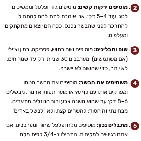
מוסיפים ירקות קשים:
מוסיפים גזר ופלפל וממשיכים
לטגן עוד 4–5 דק׳. אני אוהבת לתת להם להתחיל
להתרכך לפני שהבשר נכנס, ככה הם יוצאים מתקתקים
ומעלפים.
שום ותבלינים:
מוסיפים שום כתוש, פפריקה, כמון וצ׳ילי
(אם משתמשים) ומערבבים 30 שניות. רק עד שמריחים,
לא יותר, כדי שהשום לא יישרף.
משחימים את הבשר:
מוסיפים את הבשר הטחון
ומפרקים אותו עם כף עץ או מועך תפוחי אדמה. מבשלים
6–8 דק׳ עד שהוא משנה צבע ורוב הנוזלים מתאדים.
מבחינתי זה הסוד: להשחים קצת ולא “לבשל באדים”.
מתבלים נכון:
מוסיפים מלח ופלפל שחור ומערבבים. אם
אתם רגישים למליחות, התחילו ב-3/4 כפית מלח