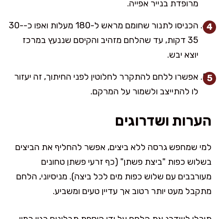
מרופדת בנייר אפייה.
הכניסו לתנור שחומם מראש ל-180 מעלות ואפו כ-30-
35 דקות, עד שהלחם מזהיב והקיסם שננעץ במרכז
יוצא יבש.
אפשרו ללחם להתקרר לחלוטין לפני החיתוך, זה יעזור
לו להתייצב ולשמור על המרקם.
הערות ושדרוגים
למי שמחפש גרסה ללא ביצים, אפשר להחליף את הביצים
בשלוש כפות "ביצת פשתן" (כף זרעי פשתן טחונים
מעורבבים עם שלוש כפות מים לכל ביצה). מניסיוני, הלחם
מתקבל מעט יותר רטוב אך עדיין טעים ומשביע.
תוכלו לשדרג את הלחם על ידי הוספת תבלינים כגון כמון,