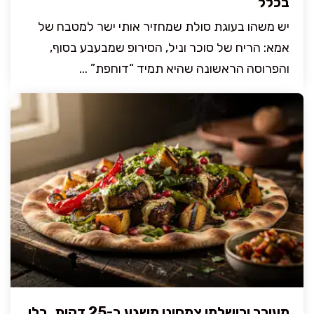
בכלל
יש משהו בעוגת סולת שמחזיר אותי ישר למטבח של
אמא: הריח של סוכר וניל, הסירופ שמבעבע בסוף,
והפרוסה הראשונה שהיא תמיד “דוחפת” ...
מעורב ירושלמי צמחוני משגע ב-25 דקות, בלי