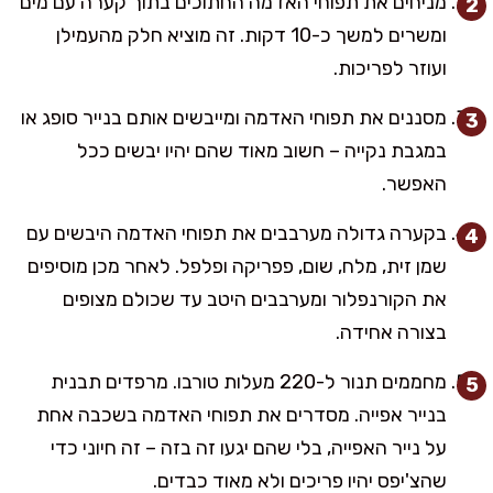
מניחים את תפוחי האדמה החתוכים בתוך קערה עם מים
ומשרים למשך כ-10 דקות. זה מוציא חלק מהעמילן
ועוזר לפריכות.
מסננים את תפוחי האדמה ומייבשים אותם בנייר סופג או
במגבת נקייה – חשוב מאוד שהם יהיו יבשים ככל
האפשר.
בקערה גדולה מערבבים את תפוחי האדמה היבשים עם
שמן זית, מלח, שום, פפריקה ופלפל. לאחר מכן מוסיפים
את הקורנפלור ומערבבים היטב עד שכולם מצופים
בצורה אחידה.
מחממים תנור ל-220 מעלות טורבו. מרפדים תבנית
בנייר אפייה. מסדרים את תפוחי האדמה בשכבה אחת
על נייר האפייה, בלי שהם יגעו זה בזה – זה חיוני כדי
שהצ'יפס יהיו פריכים ולא מאוד כבדים.