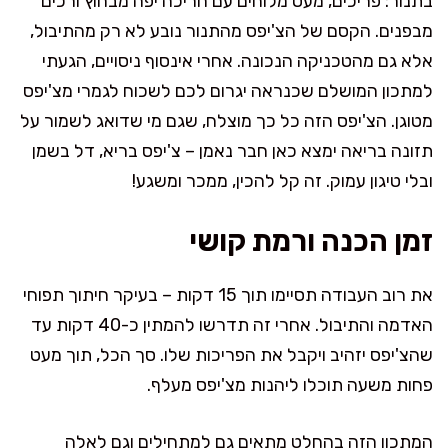
בתנור: פריכים, מעט מלוחים עם חריכה יפה מבחוץ ורכים
מבפנים. הקסם של הצ'יפס מהתנור נובע לא רק מהתיבול,
אלא גם מהטכניקה הנכונה. אחרי אינסוף ניסויים, הגעתי
למתכון המושלם שכנראה יגרום לכם לשכוח לגמרי מצ'יפס
מטוגן. הצ'יפס הזה כל כך מוצלח, שגם מי שדואג לשמור על
תזונה בריאה ימצא כאן חבר נאמן – צ'יפס בריא, דל בשמן
ובלי טיגון עמוק. זה קל להכין, ממכר ומשגע!
זמן הכנה ורמת קושי
את רוב העבודה תסיימו תוך 15 דקות – בעיקר חיתוך תפוחי
האדמה והתיבול. אחרי זה תדרשו להמתין כ-40 דקות עד
שהצ'יפס יזהיב ויקבל את הפריכות שלו. סך הכל, תוך מעט
פחות משעה תוכלו ליהנות מצ'יפס מעלף.
המתכון הזה בהחלט מתאים גם למתחילים וגם לאלה