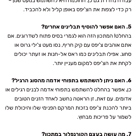
עבודה נהדרת גם כן. החוכמה היא להשתמש במעט שמן –
רק כדי לצפות את הצ'יפס באופן קליל ולא להכביד.
5. האם אפשר להוסיף תבלינים אחרים?
בהחלט! המתכון הזה הוא לגמרי בסיס פתוח לשדרוגים. אם
אתם אוהבים צ'יפס עם קיק חריף, נסו מעט צ'ילי גרוס או
סחוג. אפילו תבלינים כמו ראס אל-חנות או זעתר יכולים
לקחת את הצ'יפס למקום מעניין יותר.
6. האם ניתן להשתמש בתפוחי אדמה מהסוג הרגיל?
כן, אפשר בהחלט להשתמש בתפוחי אדמה לבנים רגילים או
אדומים. עם זאת, זן הראטה נחשב לאחד הזנים הטובים
ביותר להכנת צ'יפס בזכות המרקם הפנימי שלו והיכולת שלו
לשמור על פריכות מבחוץ.
7. מה עושה בעצם הקורנפלור במתכון?