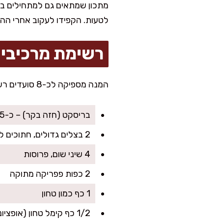
מתכון שמתאים גם למתחילים במט
לטעות. הקפידו לעקוב אחרי ההו
רשימת מרכיבי
המנה מספיקה לכ-8 סועדים רעבים, מושלמת לארוחת צהריים משפחתית או ערב חג.
בריסקט (חזה בקר) – כ-2.5 ק"ג
2 בצלים גדולים, חתוכים לטבעות עבות
4 שיני שום, פרוסות
2 כפות פפריקה מתוקה
1 כף כמון טחון
1/2 כף קימל טחון (אופציונלי – אבל משגע!)