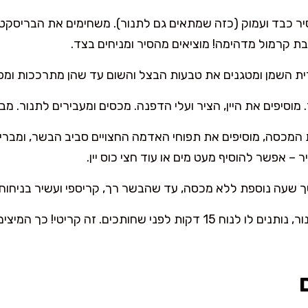
ן זית בסיר כבד ועמוק (כזה שמתאים גם לתנור). משחימים את הבר
כבת קרמול מדהימה! מוציאים מהסיר ומניחים בצד.
רית השמן ומטגנים את טבעות הבצל והשום עד שהן מתרככות ומפ
מוסיפים את היין, הציר ועלי הדפנה. מכסים ומעבירים לתנור. מב
המכסה, מוסיפים את תפוחי האדמה החצויים סביב הבשר, ומברי
ר – אפשר להוסיף מעט מים או עוד חצי כוס יין.
שעה נוספת ללא מכסה, עד שהבשר רך, קריספי ועשיר בניחוחו
מוציאים את הבריסקט מהתנור, נותנים לו לנוח 15 דקות לפני שחותכים. 